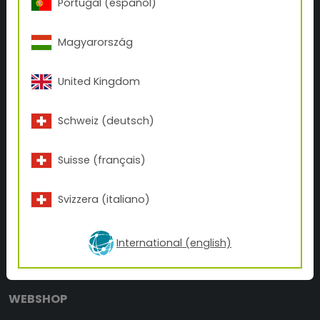
Portugal (español)
SOBRE TIGER
Magyarország
Historia de TIGER
Contacto
United Kingdom
BUSINESS UNITS
Schweiz (deutsch)
Tattoo
3D-Print
Suisse (français)
Inks
Svizzera (italiano)
NOTICIAS
Coverage Calculator
International (english)
Descargas
Blog
WEBSHOP