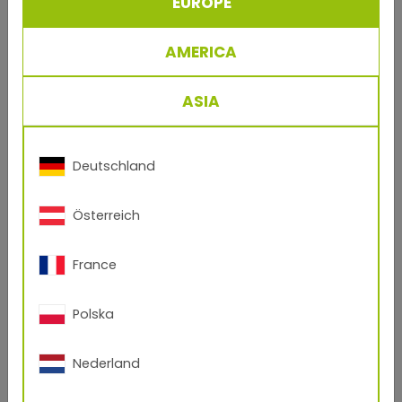
EUROPE
nombre*
AMERICA
email*
ASIA
direccion
Deutschland
Österreich
teléfono
France
codigo postal
Polska
Su mensaje
Nederland