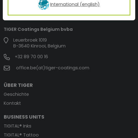
International (english)
TIGER Coatings Belgium bvba
Leuerbroek 1019
B-3640 Kinrooi, Belgium
+32 89 70 00 16
office.be(at)tiger-coatings.com
ÜBER TIGER
Geschichte
Kontakt
BUSINESS UNITS
TIGITAL® Inks
TIGITAL® Tattoo