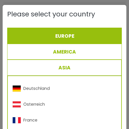
Adresse
Please select your country
Telefon
EUROPE
AMERICA
PLZ, Stadt
ASIA
Ihre Nachricht
Deutschland
Ich habe die
Datenschutzbestimmungen
zur
Kenntnis genommen und stimme ihnen
uneingeschränkt zu.
Österreich
France