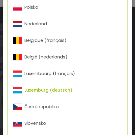
Polska
Nederland
Belgique (français)
TIGER Coatings Germany GmbH
België (nederlands)
Martin-Behaim-Straße 4a
DE-63263 Neu-Isenburg
Luxembourg (français)
+49 6102 20 2360
office.de(at)tiger-coatings.com
Luxemburg (deutsch)
ÜBER TIGER
Česká republika
Geschichte
Slovensko
Kontakt