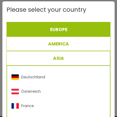
Adresse
Please select your country
Telefon
EUROPE
PLZ, Stadt
AMERICA
ASIA
Ihre Nachricht
Ich habe die
Datenschutzbestimmungen
zur
Deutschland
Kenntnis genommen und stimme ihnen
uneingeschränkt zu.
Österreich
France