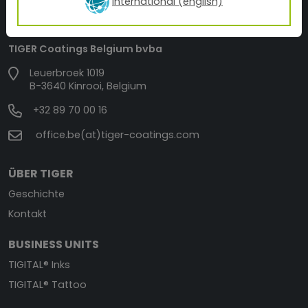
International (english)
TIGER Coatings Belgium bvba
Leuerbroek 1019
B-3640 Kinrooi, Belgium
+32 89 70 00 16
office.be(at)tiger-coatings.com
ÜBER TIGER
Geschichte
Kontakt
BUSINESS UNITS
TIGITAL® Inks
TIGITAL® Tattoo