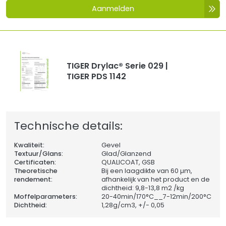
Aanmelden
TIGER Drylac® Serie 029 |
TIGER PDS 1142
Technische details:
Kwaliteit:
Gevel
Textuur/Glans:
Glad/Glanzend
Certificaten:
QUALICOAT, GSB
Theoretische
Bij een laagdikte van 60 µm,
rendement:
afhankelijk van het product en de
dichtheid: 9,8-13,8 m2 /kg
Moffelparameters:
20-40min/170°C__7-12min/200°C
Dichtheid:
1,28
g/cm3, +/- 0,05