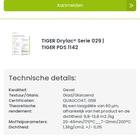
Aanmelden
TIGER Drylac® Serie 029 |
TIGER PDS 1142
Technische details:
Kwaliteit:
Gevel
Textuur/Glans:
Glad/Glanzend
Certificaten:
QUALICOAT, GSB
Theoretische
Bij een laagdikte van 60 µm,
rendement:
afhankelijk van het product en de
dichtheid: 9,8-13,8 m2 /kg
Moffelparameters:
20-40min/170°C__7-12min/200°C
Dichtheid:
1,36
g/cm3, +/- 0,05