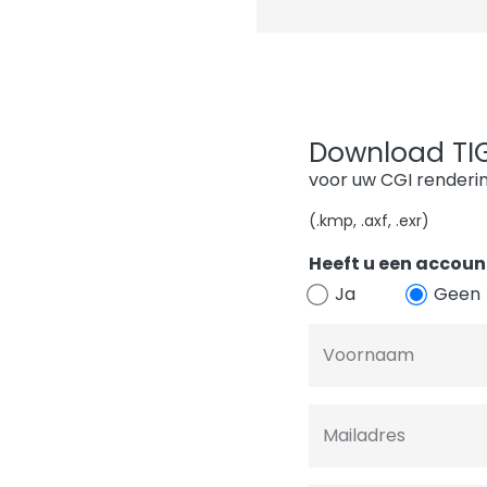
Download TIGE
voor uw CGI renderi
(.kmp, .axf, .exr)
Heeft u een account
Ja
Geen
Voornaam
Mailadres