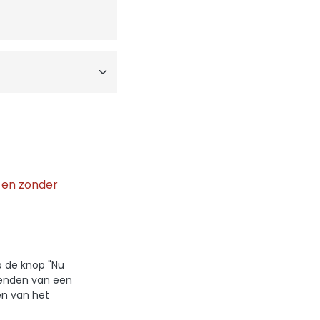
g
en zonder
p de knop "Nu
zenden van een
en van het