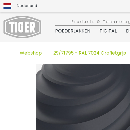
Nederland
Products & Technolo
POEDERLAKKEN
TIGITAL
D
Webshop
29/71795 - RAL 7024 Grafietgrijs