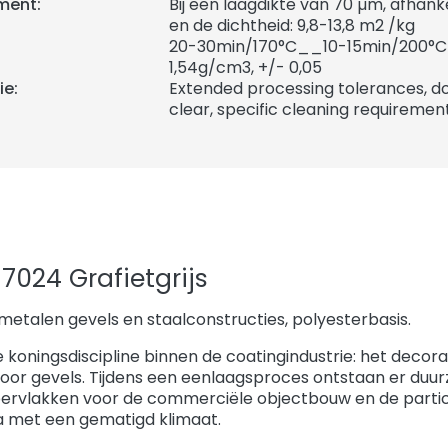
ment:
Bij een laagdikte van 70 µm, afhank
en de dichtheid: 9,8-13,8 m2 /kg
20-30min/170°C__10-15min/200°C
1,54
g/cm3, +/- 0,05
ie:
Extended processing tolerances, do
clear, specific cleaning requirement
7024 Grafietgrijs
etalen gevels en staalconstructies, polyesterbasis.
e koningsdiscipline binnen de coatingindustrie: het decor
voor gevels. Tijdens een eenlaagsproces ontstaan er duu
ervlakken voor de commerciële objectbouw en de parti
a met een gematigd klimaat.