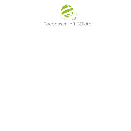
Toepassen in T
Toepassen in TIGERator