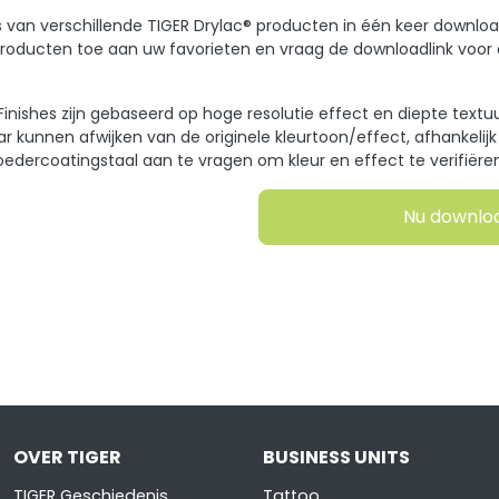
hes van verschillende TIGER Drylac® producten in één keer downl
ducten toe aan uw favorieten en vraag de downloadlink voor al
l Finishes zijn gebaseerd op hoge resolutie effect en diepte text
r kunnen afwijken van de originele kleurtoon/effect, afhankelij
oedercoatingstaal aan te vragen om kleur en effect te verifiëren
Nu downlo
OVER TIGER
BUSINESS UNITS
TIGER Geschiedenis
Tattoo