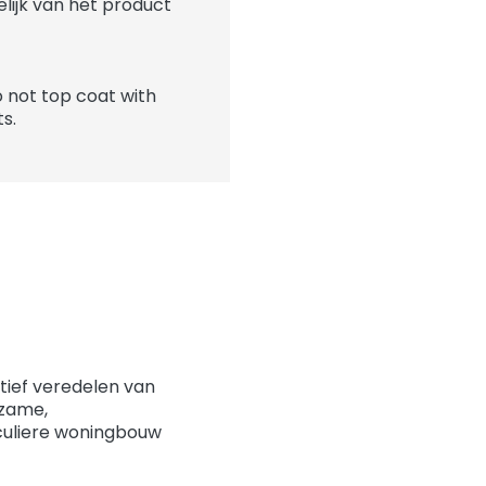
elijk van het product
 not top coat with
s.
atief veredelen van
rzame,
culiere woningbouw