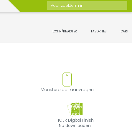
Voer zoekterm in
LOGIN/REGISTER
FAVORITES
CART
n favorieten toevoegen of ver
Monsterplaat a
Monsterplaat aanvragen
TIGER Digital Fin
TIGER Digital Finish
Nu downloaden