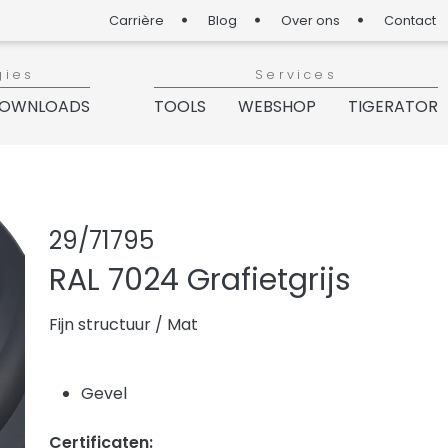
Carrière
Blog
Over ons
Contact
gies
Services
OWNLOADS
TOOLS
WEBSHOP
TIGERATOR
Product delen
Product aa
29/71795
RAL 7024 Grafietgrijs
Fijn structuur
/
Mat
Gevel
Certificaten: