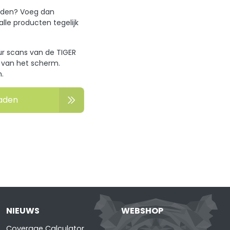
oaden? Voeg dan
le producten tegelijk
uur scans van de TIGER
k van het scherm.
.
aden
NIEUWS
WEBSHOP
Coverage Calculator