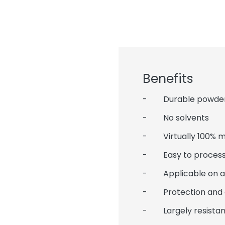
Benefits
- Durable powder c
- No solvents
- Virtually 100% mat
- Easy to process
- Applicable on alu
- Protection and 
- Largely resistant