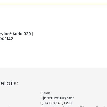
rylac® Serie 029 |
DS 1142
tails:
Gevel
Fijn structuur/Mat
QUALICOAT, GSB