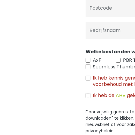
Postcode
Bedrijfsnaam
Welke bestanden w
AxF
PBR 
Seamless Thumbn
Ik heb kennis ge
voorbehoud met 
Ik heb de
AHV
gel
Door vrijwillig gebruik
downloaden" te klikken
nieuwsbrief of voor za
privacybeleid.