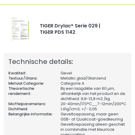
TIGER Drylac® Serie 029 |
TIGER PDS 1142
Technische details:
Kwaliteit:
Gevel
Textuur/Glans:
Metallic glad/Glanzend
Metaal Categorie:
Categorie A
Theoretische
Bij een laagdikte van 60 µm,
rendement:
afhankelijk van het product en de
dichtheid: 9,8-13,8 m2 /kg
Moffelparameters:
20-40min/170°C__7-12min/200°C
Dichtheid:
1,41
g/cm3, +/- 0,05
Belangrijke informatie:
Geveltoepassing, maar geen
GSB- of Qualicoat-goedkeuring.
Geveltoepassing alleen geschikt
in combinatie met kleurloze
overcoating.