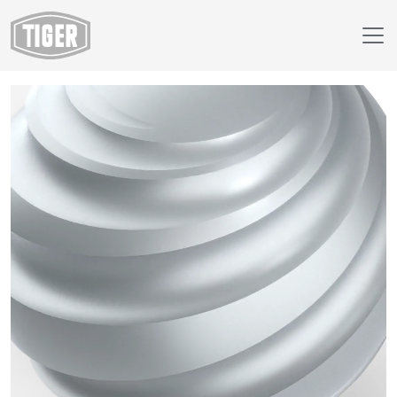
Webshop
29/90380 - standard silver