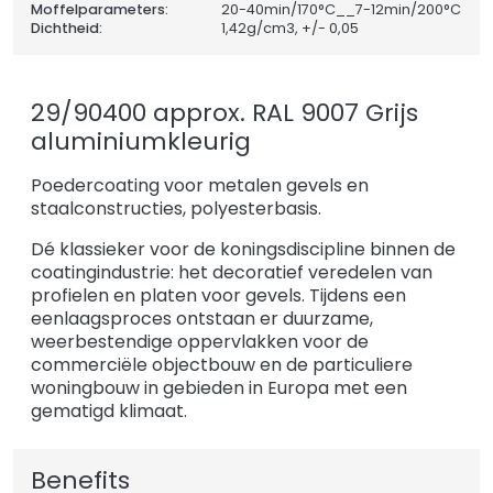
Moffelparameters:
20-40min/170°C__7-12min/200°C
Dichtheid:
1,42
g/cm3, +/- 0,05
29/90400 approx. RAL 9007 Grijs
aluminiumkleurig
Poedercoating voor metalen gevels en
staalconstructies, polyesterbasis.
Dé klassieker voor de koningsdiscipline binnen de
coatingindustrie: het decoratief veredelen van
profielen en platen voor gevels. Tijdens een
eenlaagsproces ontstaan er duurzame,
weerbestendige oppervlakken voor de
commerciële objectbouw en de particuliere
woningbouw in gebieden in Europa met een
gematigd klimaat.
Benefits