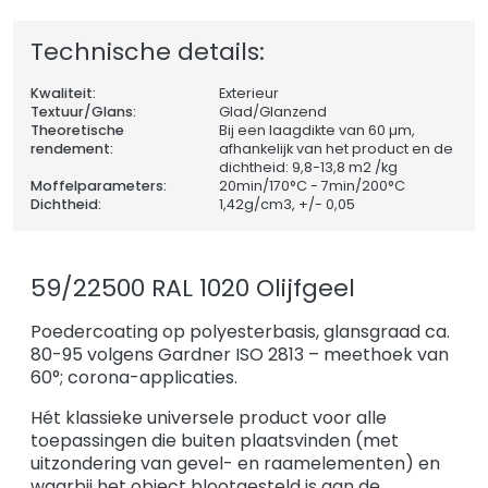
Technische details:
Kwaliteit:
Exterieur
Textuur/Glans:
Glad/Glanzend
Theoretische
Bij een laagdikte van 60 µm,
rendement:
afhankelijk van het product en de
dichtheid: 9,8-13,8 m2 /kg
Moffelparameters:
20min/170°C - 7min/200°C
Dichtheid:
1,42
g/cm3, +/- 0,05
59/22500 RAL 1020 Olijfgeel
Poedercoating op polyesterbasis, glansgraad ca.
80-95 volgens Gardner ISO 2813 – meethoek van
60°; corona-applicaties.
Hét klassieke universele product voor alle
toepassingen die buiten plaatsvinden (met
uitzondering van gevel- en raamelementen) en
waarbij het object blootgesteld is aan de