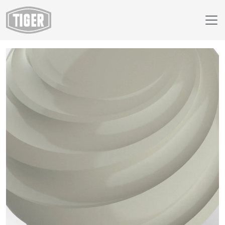
Webshop
68/71401 - Creme 611