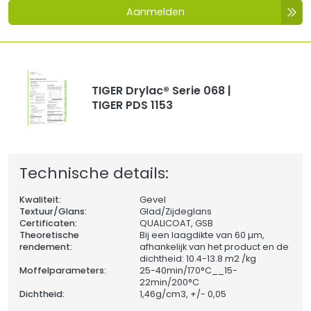
Aanmelden
TIGER Drylac® Serie 068 |
TIGER PDS 1153
Technische details:
Kwaliteit:
Gevel
Textuur/Glans:
Glad/Zijdeglans
Certificaten:
QUALICOAT, GSB
Theoretische
Bij een laagdikte van 60 µm,
rendement:
afhankelijk van het product en de
dichtheid: 10.4-13.8 m2 /kg
Moffelparameters:
25-40min/170°C__15-
22min/200°C
Dichtheid:
1,46
g/cm3, +/- 0,05