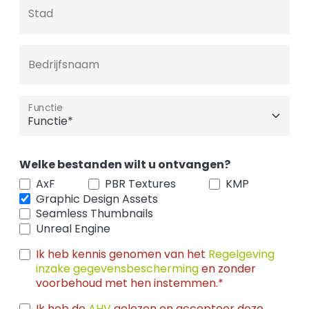
Stad
Bedrijfsnaam
Functie
Welke bestanden wilt u ontvangen?
AxF
PBR Textures
KMP
Graphic Design Assets
Seamless Thumbnails
Unreal Engine
Ik heb kennis genomen van het
Regelgeving
inzake gegevensbescherming
en zonder
voorbehoud met hen instemmen.*
Ik heb de
AHV
gelezen en accepteer deze