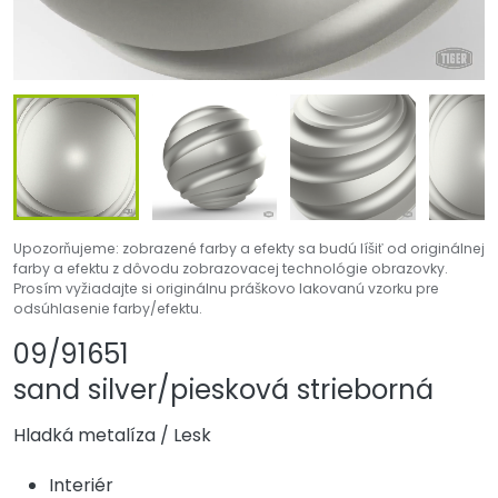
Upozorňujeme: zobrazené farby a efekty sa budú líšiť od originálnej
farby a efektu z dôvodu zobrazovacej technológie obrazovky.
Prosím vyžiadajte si originálnu práškovo lakovanú vzorku pre
odsúhlasenie farby/efektu.
Zdieľať produkt
Pridať alebo odst
09/91651
sand silver/piesková strieborná
Hladká metalíza
/
Lesk
Interiér