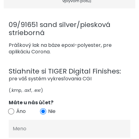
vplyvom potu).
09/91651 sand silver/piesková
strieborná
Práškový lak na báze epoxi-polyester, pre
aplikáciu Corona.
Stiahnite si TIGER Digital Finishes:
pre váš systém vykresľovania CGI
(.kmp, .axf, .exr)
Máte u nás účet?
Áno
Nie
Meno