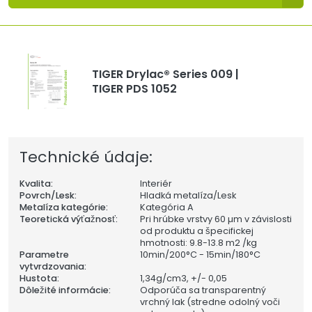
TIGER Drylac® Series 009 |
TIGER PDS 1052
Technické údaje:
Kvalita:
Interiér
Povrch/Lesk:
Hladká metalíza/Lesk
Metalíza kategórie:
Kategória A
Teoretická výťažnosť:
Pri hrúbke vrstvy 60 µm v závislosti
od produktu a špecifickej
hmotnosti: 9.8-13.8 m2 /kg
Parametre
10min/200°C - 15min/180°C
vytvrdzovania:
Hustota:
1,34
g/cm3, +/- 0,05
Dôležité informácie:
Odporúča sa transparentný
vrchný lak (stredne odolný voči