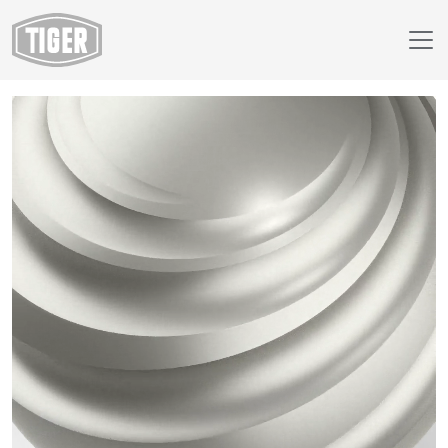
Finish Selector
09/91651 - sand silver/piesková strieborná