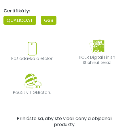
Certifikáty:
QUALICOAT
GSB
Požiadavka o etalón
TIGER Digital F
TIGER Digital Finish
Požiadavka o etalón
Stiahnuť teraz
Použiť v TIGERatoru
Použiť v TIGERatoru
Prihláste sa, aby ste videli ceny a objednali
produkty.