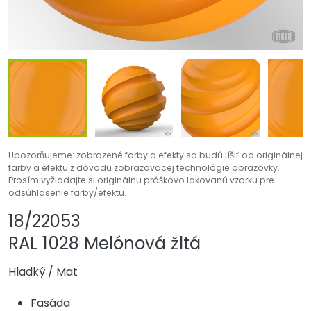
Upozorňujeme: zobrazené farby a efekty sa budú líšiť od originálnej
farby a efektu z dôvodu zobrazovacej technológie obrazovky.
Prosím vyžiadajte si originálnu práškovo lakovanú vzorku pre
odsúhlasenie farby/efektu.
Zdieľať produkt
Pridať alebo odst
18/22053
RAL 1028 Melónová žltá
Hladký
/
Mat
Fasáda