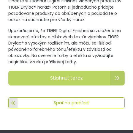
Chcete si stiahnuť Digital Finishes viacerých produktov
TIGER Drylac® naraz? Potom si jednoducho pridajte
požadované produkty do obľúbených a požiadajte o
odkaz na stiahnutie pre všetky naraz.
Upozorňujeme, že TIGER Digital Finishes sú založené na
skenovaní efektov a hĺbkových textúr výrobkov TIGER
Drylac® s vysokým rozlíšením, ale môžu sa líšiť od
pôvodného farebného tónu/efektu v závislosti od
obrazovky. Na overenie farby a efektu si vyžiadajte
originálnu vzorku práškovej farby.
Stiahnuť teraz
Späť na prehľad