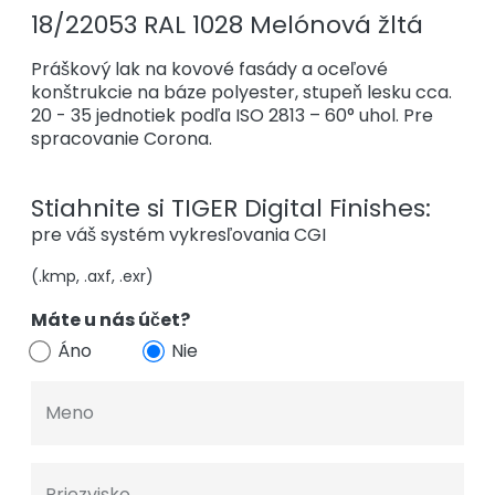
18/22053 RAL 1028 Melónová žltá
Práškový lak na kovové fasády a oceľové
konštrukcie na báze polyester, stupeň lesku cca.
20 - 35 jednotiek podľa ISO 2813 – 60° uhol. Pre
spracovanie Corona.
Stiahnite si TIGER Digital Finishes:
pre váš systém vykresľovania CGI
(.kmp, .axf, .exr)
Máte u nás účet?
Áno
Nie
Meno
Priezvisko