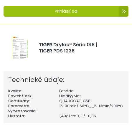
Prihlásiť sa
TIGER Drylac® Séria 018 |
TIGER PDS 1238
Technické údaje:
Kvalita:
Fasáda
Povrch/Lesk:
Hladký/Mat
Certifikáty:
QUALICOAT, GSB
Parametre
15-30min/160°C__5-13min/200°C
vytvrdzovania:
Hustota:
1,40
g/cm3, +/- 0,05