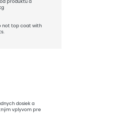
i od produktu a
kg
 not top coat with
s.
ádnych dosiek a
ostným vplyvom pre