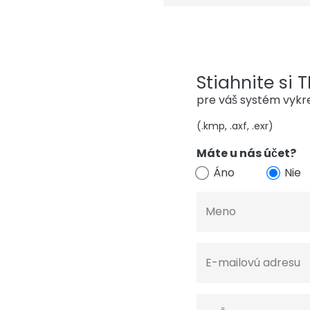
Stiahnite si T
pre váš systém vykr
(.kmp, .axf, .exr)
Máte u nás účet?
Áno
Nie
Meno
E-mailovú adresu