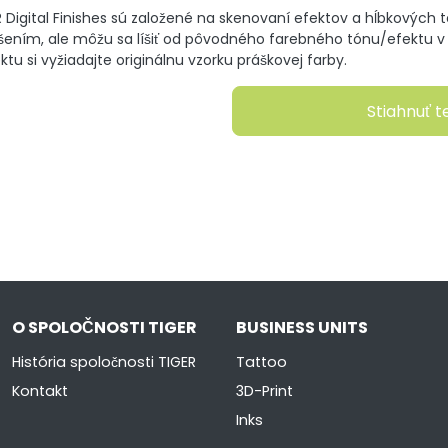
Digital Finishes sú založené na skenovaní efektov a hĺbkových 
šením, ale môžu sa líšiť od pôvodného farebného tónu/efektu v z
tu si vyžiadajte originálnu vzorku práškovej farby.
Stiahnuť t
O SPOLOČNOSTI TIGER
BUSINESS UNITS
História spoločnosti TIGER
Tattoo
Kontakt
3D-Print
Inks