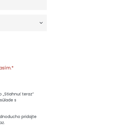
lasím.*
 „Stiahnuť teraz“
súlade s
jednoducho pridajte
az.