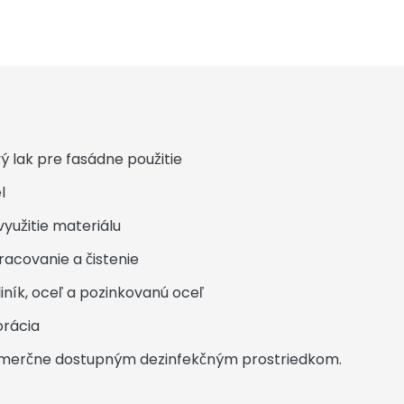
lak pre fasádne použitie
l
užitie materiálu
ovanie a čistenie
ník, oceľ a pozinkovanú oceľ
rácia
omerčne dostupným dezinfekčným prostriedkom.