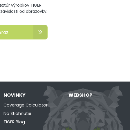
textúr výrobkov TIGER
ávislosti od obrazovky.
eraz
NOVINKY
WEBSHOP
Coverage Calculator
Na Stiahnutie
TIGER Blog