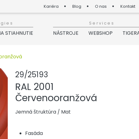
Kariéra
Blog
O nas
Kontakt
ogies
Services
A STIAHNUTIE
NÁSTROJE
WEBSHOP
TIGER
ooranžová
Zdieľať produkt
Pridať aleb
29/25193
RAL 2001
Červenooranžová
Jemná štruktúra
/
Mat
Fasáda