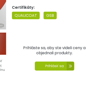
Certifikáty:
QUALICOAT
GSB
Prihláste sa, aby ste videli ceny a
objednali produkty.
iť
j
Prihlásiť sa
álnu