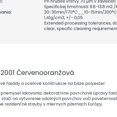
ť:
Pri hrúbke vrstvy 70 µm v závislost
špecifickej hmotnosti: 9.8-13.8 m2 /
vania:
20-30min/170°C__10-15min/200°C
1,41
g/cm3, +/- 0,05
Extended processing tolerances, do
clear, specific cleaning requirement
 2001 Červenooranžová
vé fasády a oceľové konštrukcie na báze polyester.
e priemysel lakovania: dekoratívne povrchové úpravy fas
er stačí na vytvorenie odolných povrchov voči povetern
é rezidenčné stavby v miernych pásmach Európy.