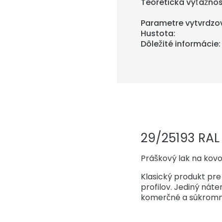
Teoretická výťažnos
Parametre vytvrdzo
Hustota:
Dôležité informácie:
29/25193 RAL
Práškový lak na kovo
Klasický produkt pr
profilov. Jediný nát
komerčné a súkromn