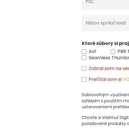
PSČ
Názov spoločnosti
Ktoré súbory si pra
AxF
PBR 
Seamless Thumbn
Zobral som na v
Prečítal som si
V
Dobrovoľným využívaním 
súhlasím s použitím mo
ustanoveniami prehlás
Chcete si stiahnuť Digi
požadované produkty do