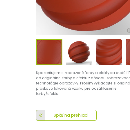
Upozorňujeme: zobrazené farby a efekty sa budú líš
od originálnej farby a efektu z dôvodu zobrazovace
technológie obrazovky. Prosím vyžiadajte si origin
práškovo lakovanú vzorku pre odsúhlasenie
farby/efektu.
Späť na prehľad