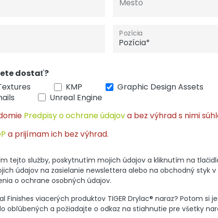
Mesto
Pozícia
jete dostať?
Textures
KMP
Graphic Design Assets
ails
Unreal Engine
edomie
Predpisy o ochrane údajov
a bez výhrad s nimi súh
OP
a prijímam ich bez výhrad.
tejto služby, poskytnutím mojich údajov a kliknutím na tlačidlo
jich údajov na zasielanie newslettera alebo na obchodný styk v 
enia o ochrane osobných údajov.
tal Finishes viacerých produktov TIGER Drylac® naraz? Potom si 
 obľúbených a požiadajte o odkaz na stiahnutie pre všetky nar