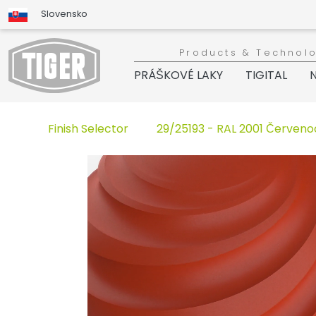
Slovensko
Products & Technol
PRÁŠKOVÉ LAKY
TIGITAL
N
Finish Selector
29/25193 - RAL 2001 Červen