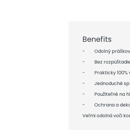
Benefits
- Odolný práškový 
- Bez rozpúštadie
- Prakticky 100% vy
- Jednoduché sprac
- Použiteľné na hli
- Ochrana a deko
Veľmi odolná voči k