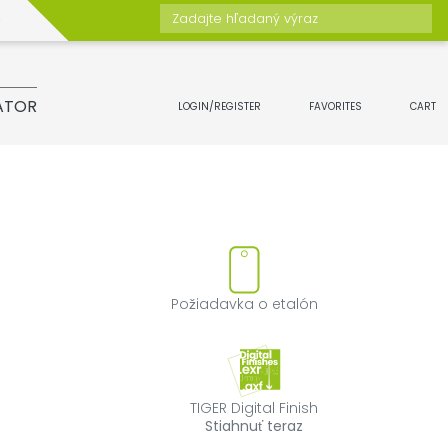
Zadajte hľadaný výraz
ATOR
LOGIN/REGISTER
FAVORITES
CART
o odstrániť produkt z obľúben
Požiadavka o et
Požiadavka o etalón
TIGER Digital Fin
TIGER Digital Finish
Stiahnuť teraz