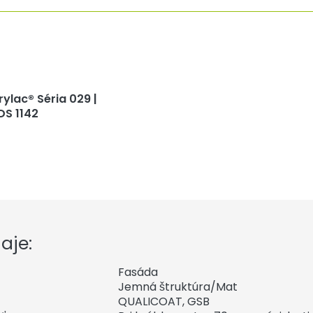
rylac® Séria 029 |
DS 1142
aje:
Fasáda
Jemná štruktúra/Mat
QUALICOAT, GSB