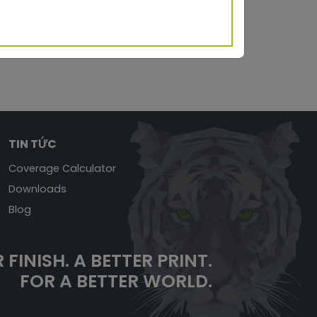
797.97 KB
TIN TỨC
Coverage Calculator
Downloads
Blog
 FINISH.
A BETTER PRINT.
FOR A BETTER WORLD.