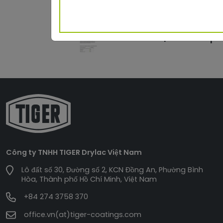
Infosheet | CO2 Footpri
Công ty TNHH TIGER Drylac Việt Nam
Lô đất số 30, Đường số 2, KCN Đồng An, Phường Bình
Hòa, Thành phố Hồ Chí Minh, Việt Nam
+84 274 3758 370
office.vn(at)tiger-coatings.com