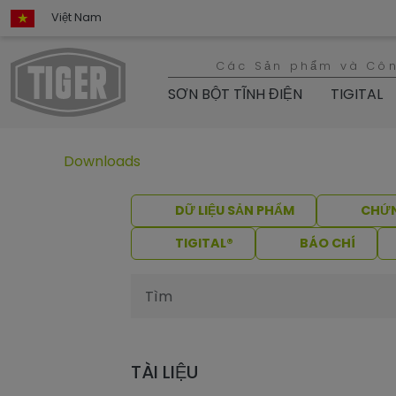
Việt Nam
Các Sản phẩm và Cô
SƠN BỘT TĨNH ĐIỆN
TIGITAL
Untermenü öffnen für „trang chủ“
Downloads
DỮ LIỆU SẢN PHẨM
CHỨN
TIGITAL®
BÁO CHÍ
TÀI LIỆU