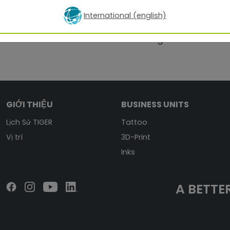
International (english)
nt
Bền vững
GIỚI THIỆU
BUSINESS UNITS
Lịch Sử TIGER
Tattoo
Vị trí
3D-Print
Inks
A BETTER