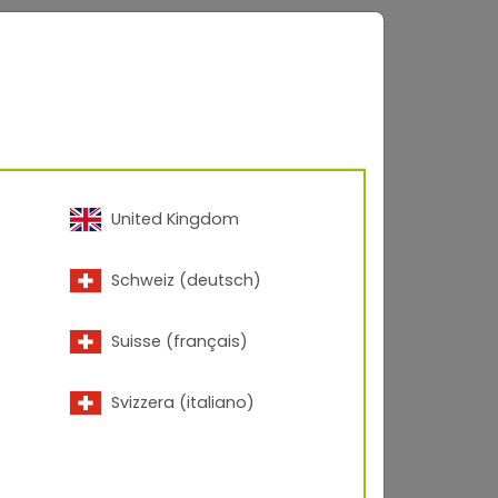
Bền
235.66 KB
1.13 MB
1.07 MB
United Kingdom
Schweiz (deutsch)
1.24 MB
Suisse (français)
1.97 MB
Svizzera (italiano)
2.12 MB