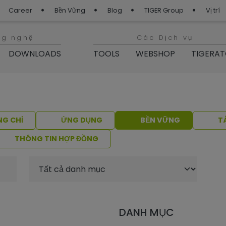
Career
Bền Vững
Blog
TIGER Group
Vị trí
ng nghệ
Các Dịch vụ
DOWNLOADS
TOOLS
WEBSHOP
TIGERA
G CHỈ
ỨNG DỤNG
BỀN VỮNG
T
THÔNG TIN HỢP ĐỒNG
DANH MỤC