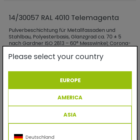
14/30057 RAL 4010 Telemagenta
Pulverbeschichtung für Metallfassaden und
Stahlbau, Polyesterbasis, Glanzgrad ca. 70 ± 5
nach Gardner ISO 2813 – 60° Messwinkel; Corona-
Applikation.
Please select your country
Das klassische Produkt für die Königsdisziplin der
Beschichtungsindustrie: dem dekorativen
Veredeln von Profilen und Blechen für Fassaden.
EUROPE
Im Einschicht-Verfahren entstehen langlebige,
wetterfeste Oberflächen für den gewerblichen
Objekt- und privaten Wohnbau in gemäßigten
AMERICA
Klimazonen Europas.
ASIA
Benefits
- Wetterfeste Pulverbeschichtung für
Deutschland
Fassaden