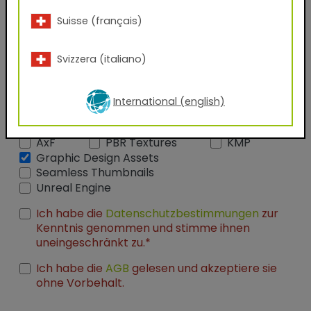
Suisse (français)
Firmenname
Svizzera (italiano)
Funktion
International (english)
Welche Dateien möchten Sie erhalten?
AxF
PBR Textures
KMP
Graphic Design Assets
Seamless Thumbnails
Unreal Engine
Ich habe die
Datenschutzbestimmungen
zur
Kenntnis genommen und stimme ihnen
uneingeschränkt zu.*
Ich habe die
AGB
gelesen und akzeptiere sie
ohne Vorbehalt.