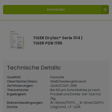
Anmelden
TIGER Drylac® Serie 014 |
TIGER PDB 1196
Technische Details:
Qualität:
Fassade
Oberfläche/Glanz:
Glatt/Seidenglänzend
Zertifizierungen:
QUALICOAT, GSB
Theoretische
Bei 60 µm Schichtdicke je nach
Ergiebigkeit:
Produkt und Dichte: 9,8–13,8 m2
/kg
Einbrennbedingungen:
15-30min/170°C__8-12min/200°C
Dichte:
1,41
g/cm3, +/- 0,05