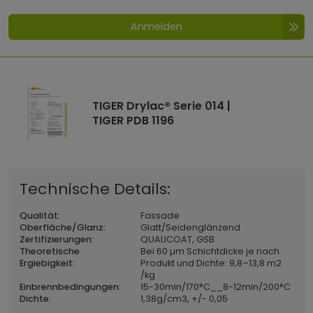
Anmelden
TIGER Drylac® Serie 014 |
TIGER PDB 1196
Technische Details:
Qualität:
Fassade
Oberfläche/Glanz:
Glatt/Seidenglänzend
Zertifizierungen:
QUALICOAT, GSB
Theoretische
Bei 60 µm Schichtdicke je nach
Ergiebigkeit:
Produkt und Dichte: 9,8–13,8 m2
/kg
Einbrennbedingungen:
15-30min/170°C__8-12min/200°C
Dichte:
1,38
g/cm3, +/- 0,05