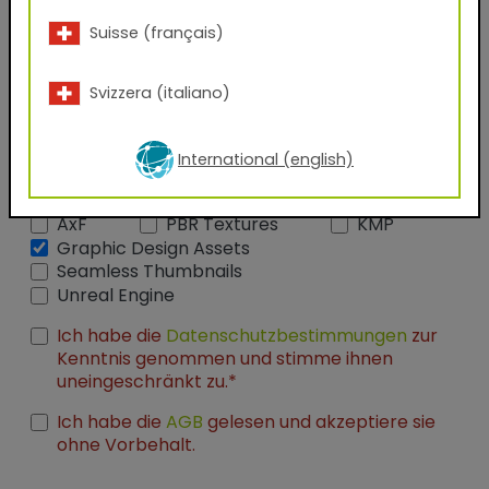
Suisse (français)
Firmenname
Svizzera (italiano)
Funktion
International (english)
Welche Dateien möchten Sie erhalten?
AxF
PBR Textures
KMP
Graphic Design Assets
Seamless Thumbnails
Unreal Engine
Ich habe die
Datenschutzbestimmungen
zur
Kenntnis genommen und stimme ihnen
uneingeschränkt zu.*
Ich habe die
AGB
gelesen und akzeptiere sie
ohne Vorbehalt.