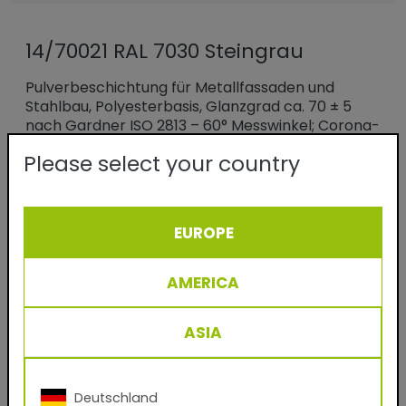
14/70021 RAL 7030 Steingrau
Pulverbeschichtung für Metallfassaden und
Stahlbau, Polyesterbasis, Glanzgrad ca. 70 ± 5
nach Gardner ISO 2813 – 60° Messwinkel; Corona-
Applikation.
Please select your country
Das klassische Produkt für die Königsdisziplin der
Beschichtungsindustrie: dem dekorativen
Veredeln von Profilen und Blechen für Fassaden.
EUROPE
Im Einschicht-Verfahren entstehen langlebige,
wetterfeste Oberflächen für den gewerblichen
Objekt- und privaten Wohnbau in gemäßigten
AMERICA
Klimazonen Europas.
ASIA
Benefits
- Wetterfeste Pulverbeschichtung für
Deutschland
Fassaden