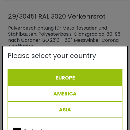
29/30451 RAL 3020 Verkehrsrot
Pulverbeschichtung für Metallfassaden und
Stahlbauten, Polyesterbasis, Glanzgrad ca. 80-95
nach Gardner ISO 2813 – 60° Messwinkel; Corona-
Applikation.
Please select your country
Das klassische Produkt für die Königsdisziplin der
Beschichtungsindustrie: dem dekorativen
Veredeln von Profilen und Blechen für Fassaden.
Im Einschicht-Verfahren entstehen langlebige,
EUROPE
wetterfeste Oberflächen für den gewerblichen
Objekt- und privaten Wohnbau in gemäßigten
AMERICA
Klimazonen Europas.
ASIA
Benefits
- Wetterfeste Pulverbeschichtung für
Fassaden