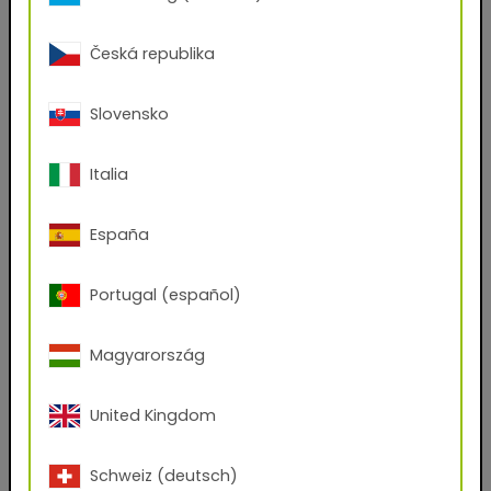
Ja
Nein
Česká republika
Vorname
Slovensko
Nachname
Italia
E-Mail-Adresse
España
Portugal (español)
Telefon
Magyarország
Postleitzahl
United Kingdom
Stadt
Schweiz (deutsch)