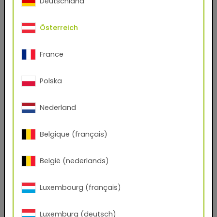
Deutschland
- Keine Lösemittel
Österreich
- Nahezu 100%iger Materialnutzungsgrad
- Leicht und sauber zu verarbeiten
France
- Für Aluminium, Stahl und verzinkten Stahl
Polska
- Schutz und Dekoration
- Weitgehend beständig gegen handelsübliche
Nederland
Desinfektionsmittel
Belgique (français)
TIGER Digital Finishes downloaden:
België (nederlands)
für Ihr CGI Rendering System
(.kmp, .axf, .exr)
Luxembourg (français)
Haben Sie ein Konto bei uns?
Luxemburg (deutsch)