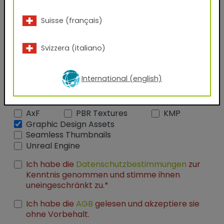
Suisse (français)
Firmenname
Svizzera (italiano)
Funktion
International (english)
Welche Dateien möchten Sie erhalten?
AxF
PBR Textures
KMP
Graphic Design Assets
Seamless Thumbnails
Unreal Engine
Ich habe die
Datenschutzbestimmungen
zur
Kenntnis genommen und stimme ihnen
uneingeschränkt zu.*
Ich habe die
AGB
gelesen und akzeptiere sie
ohne Vorbehalt.