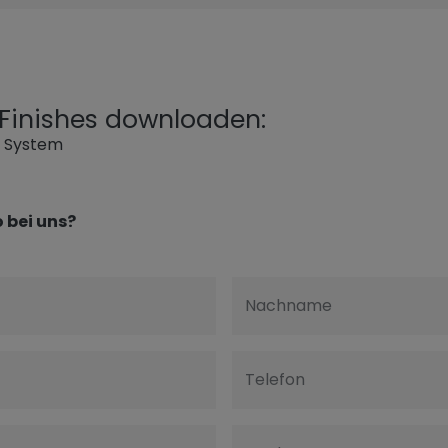
l Finishes downloaden:
g System
 bei uns?
Nachname
Telefon