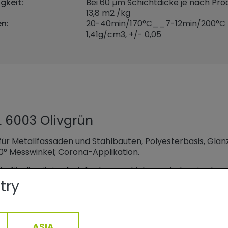
gkeit:
Bei 60 µm Schichtdicke je nach Prod
13,8 m2 /kg
n:
20-40min/170°C__7-12min/200°C
1,41
g/cm3, +/- 0,05
 6003 Olivgrün
ür Metallfassaden und Stahlbauten, Polyesterbasis, Gla
0° Messwinkel; Corona-Applikation.
kt für die Königsdisziplin der Beschichtungsindustrie: de
n und Blechen für Fassaden. Im Einschicht-Verfahren ent
try
chen für den gewerblichen Objekt- und privaten Wohnb
ASIA