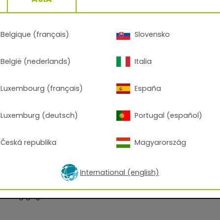
Belgique (français)
Slovensko
België (nederlands)
Italia
erbeschichtung für Fassaden
Luxembourg (français)
España
Luxemburg (deutsch)
Portugal (español)
Materialnutzungsgrad
 zu verarbeiten
Česká republika
Magyarország
ahl und verzinkten Stahl
International (english)
ration
ndig gegen handelsübliche Desinfektionsmittel