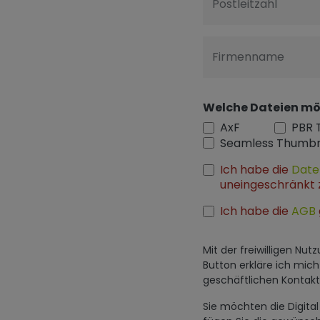
Postleitzahl
Firmenname
Welche Dateien mö
AxF
PBR 
Seamless Thumbn
Ich habe die
Date
uneingeschränkt 
Ich habe die
AGB
Mit der freiwilligen N
Button erkläre ich mic
geschäftlichen Konta
Sie möchten die Digit