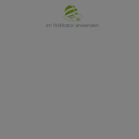
Im TIGERator 
Im TIGERator anwenden