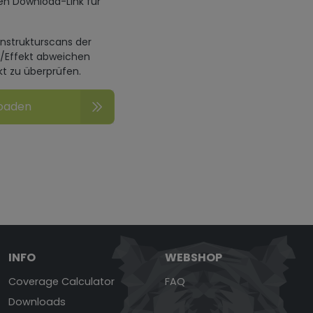
en Download-Link für
enstrukturscans der
n/Effekt abweichen
kt zu überprüfen.
loaden
INFO
WEBSHOP
Coverage Calculator
FAQ
Downloads