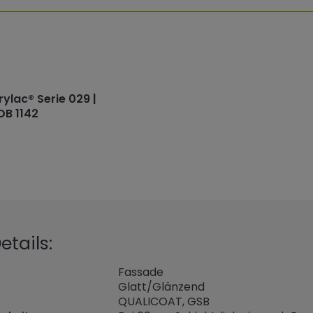
rylac® Serie 029 |
DB 1142
tails:
Fassade
Glatt/Glänzend
QUALICOAT, GSB