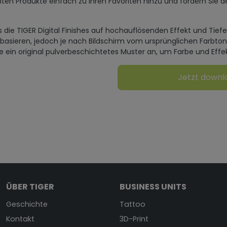
ten Produkte einfach zu Ihren Favoriten hinzu und fordern Sie d
s die TIGER Digital Finishes auf hochauflösenden Effekt und Tief
 basieren, jedoch je nach Bildschirm vom ursprünglichen Farbto
ie ein original pulverbeschichtetes Muster an, um Farbe und Effe
Jetzt down
ÜBER TIGER
BUSINESS UNITS
Geschichte
Tattoo
Kontakt
3D-Print