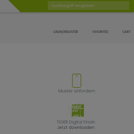
Suchbegriff eingeben
LOGIN/REGISTER
FAVORITES
CART
 Favoriten hinzufügen oder ent
Muster anforde
Muster anfordern
TIGER Digital Fin
TIGER Digital Finish
Jetzt downloaden