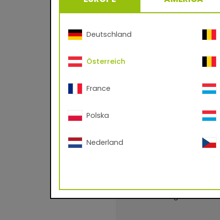
Deutschland
Österreich
Benefits
- Wetterfeste Pulv
France
- Keine Lösemittel
Polska
- Nahezu 100%iger 
- Leicht und sauber
Nederland
- Für Aluminium, St
- Schutz und Deko
- Weitgehend bestä