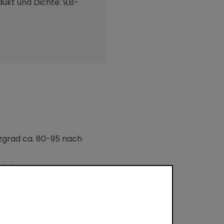
ukt und Dichte: 9,8-
nzgrad ca. 80-95 nach
m dekorativen
stehen langlebige,
au in gemäßigten