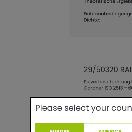
Theoretische Ergiebi
Einbrennbedingunge
Dichte:
29/50320 RAL
Pulverbeschichtung f
Gardner ISO 2813 – 6
Das klassische Produ
Veredeln von Profile
Please select your coun
wetterfeste Oberflä
Klimazonen Europas.
EUROPE
AMERICA