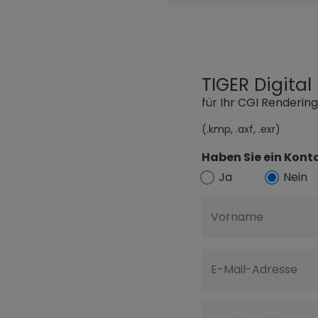
TIGER Digita
für Ihr CGI Renderin
(.kmp, .axf, .exr)
Haben Sie ein Konto
Ja
Nein
Vorname
E-Mail-Adresse