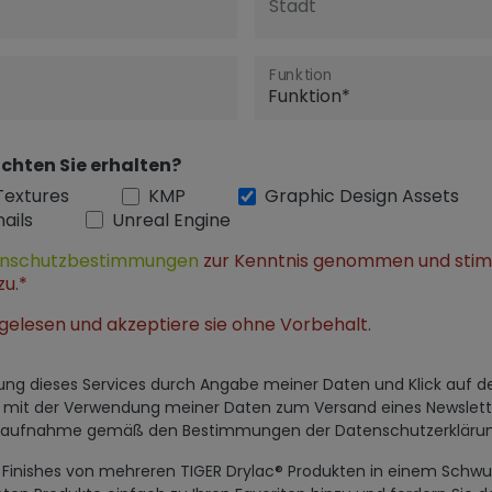
Stadt
Funktion
chten Sie erhalten?
Textures
KMP
Graphic Design Assets
ails
Unreal Engine
nschutzbestimmungen
zur Kenntnis genommen und sti
zu.*
gelesen und akzeptiere sie ohne Vorbehalt.
utzung dieses Services durch Angabe meiner Daten und Klick auf 
h mit der Verwendung meiner Daten zum Versand eines Newslett
ktaufnahme gemäß den Bestimmungen der Datenschutzerklärun
al Finishes von mehreren TIGER Drylac® Produkten in einem Sc