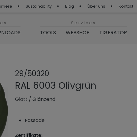
arriere
Sustainability
Blog
Über uns
Kontakt
ies
Services
NLOADS
TOOLS
WEBSHOP
TIGERATOR
Produkt teilen
Produkt zu
29/50320
RAL 6003 Olivgrün
Glatt
/
Glänzend
Fassade
Zertifikate: