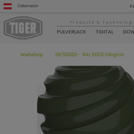
Österreich
K
Products & Technolog
PULVERLACK
TIGITAL
DOW
Webshop
29/50320 - RAL 6003 Olivgrün