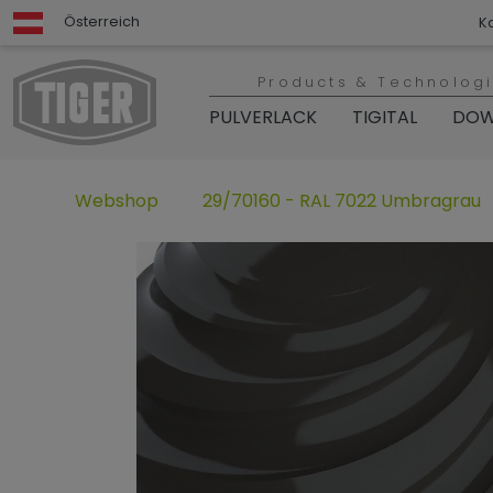
Österreich
K
Products & Technolog
PULVERLACK
TIGITAL
DOW
Webshop
29/70160 - RAL 7022 Umbragrau