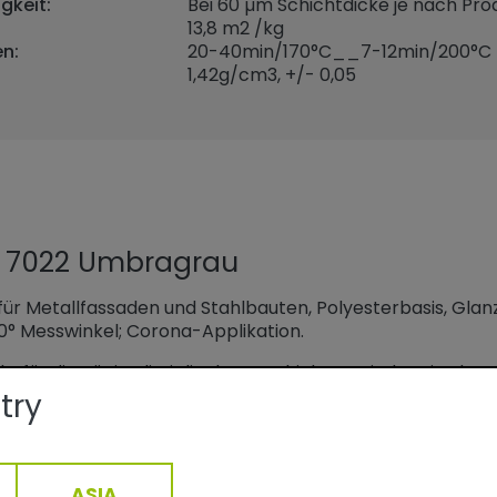
gkeit:
Bei 60 µm Schichtdicke je nach Prod
13,8 m2 /kg
n:
20-40min/170°C__7-12min/200°C
1,42
g/cm3, +/- 0,05
L 7022 Umbragrau
ür Metallfassaden und Stahlbauten, Polyesterbasis, Gla
0° Messwinkel; Corona-Applikation.
kt für die Königsdisziplin der Beschichtungsindustrie: de
n und Blechen für Fassaden. Im Einschicht-Verfahren ent
try
chen für den gewerblichen Objekt- und privaten Wohnb
ASIA