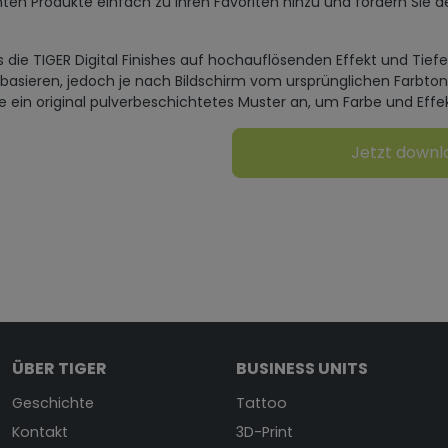
ten Produkte einfach zu Ihren Favoriten hinzu und fordern Sie d
s die TIGER Digital Finishes auf hochauflösenden Effekt und Tief
 basieren, jedoch je nach Bildschirm vom ursprünglichen Farbto
ie ein original pulverbeschichtetes Muster an, um Farbe und Effe
Jetzt down
ÜBER TIGER
BUSINESS UNITS
Geschichte
Tattoo
Kontakt
3D-Print