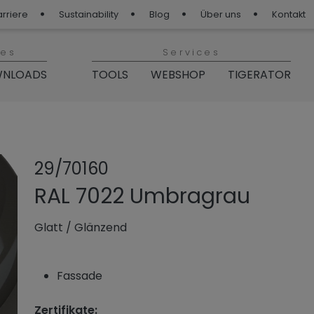
arriere
Sustainability
Blog
Über uns
Kontakt
ies
Services
NLOADS
TOOLS
WEBSHOP
TIGERATOR
Produkt teilen
Produkt zu 
29/70160
RAL 7022 Umbragrau
Glatt
/
Glänzend
Fassade
Zertifikate: