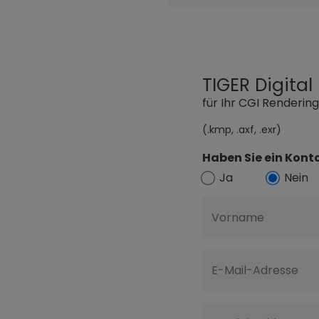
TIGER Digita
für Ihr CGI Renderin
(.kmp, .axf, .exr)
Haben Sie ein Konto
Ja
Nein
Vorname
E-Mail-Adresse