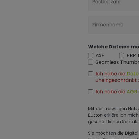
Postleitzahl
Firmenname
Welche Dateien mö
AxF
PBR 
Seamless Thumbn
Ich habe die
Date
uneingeschränkt 
Ich habe die
AGB
Mit der freiwilligen N
Button erkläre ich mic
geschäftlichen Konta
Sie möchten die Digit