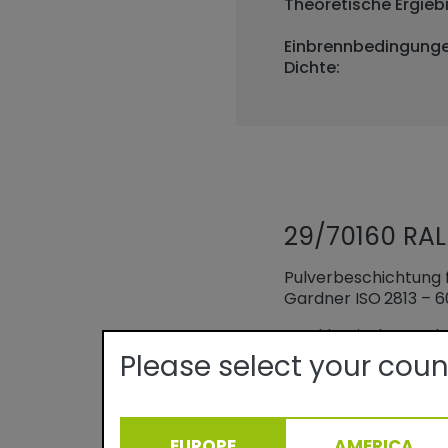
Theoretische Ergiebi
Einbrennbedingunge
Dichte:
29/70160 RA
Pulverbeschichtung f
Gardner ISO 2813 – 6
Das klassische Produ
Veredeln von Profile
Please select your coun
wetterfeste Oberflä
Klimazonen Europas.
EUROPE
AMERICA