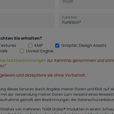
Stadt
Funktion
chten Sie erhalten?
Textures
KMP
Graphic Design Assets
ails
Unreal Engine
nschutzbestimmungen
zur Kenntnis genommen und sti
zu.*
gelesen und akzeptiere sie ohne Vorbehalt.
utzung dieses Services durch Angabe meiner Daten und Klick auf 
h mit der Verwendung meiner Daten zum Versand eines Newslett
ktaufnahme gemäß den Bestimmungen der Datenschutzerklärun
al Finishes von mehreren TIGER Drylac® Produkten in einem Sc