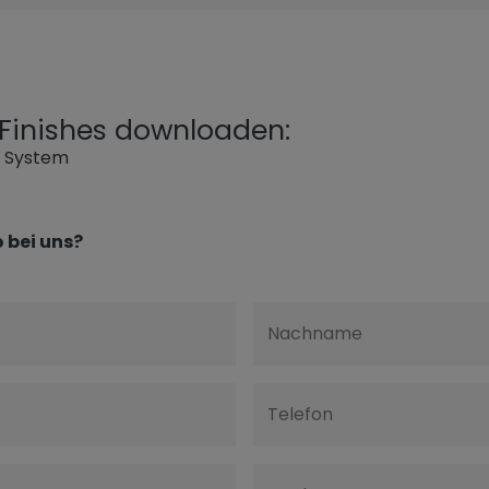
l Finishes downloaden:
g System
 bei uns?
Nachname
Telefon