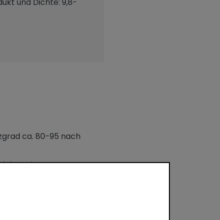
ukt und Dichte: 9,8-
nzgrad ca. 80-95 nach
m dekorativen
stehen langlebige,
au in gemäßigten