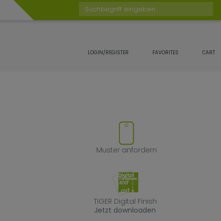
Suchbegriff eingeben
LOGIN/REGISTER
FAVORITES
CART
Favoriten hinzufügen oder ent
Muster anforde
Muster anfordern
TIGER Digital Fin
TIGER Digital Finish
Jetzt downloaden