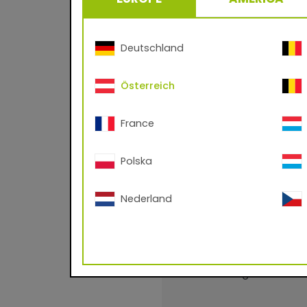
Deutschland
Österreich
Benefits
- Wetterfeste Pulv
France
- Keine Lösemittel
Polska
- Nahezu 100%iger 
- Leicht und sauber
Nederland
- Für Aluminium, St
- Schutz und Deko
- Weitgehend bestä