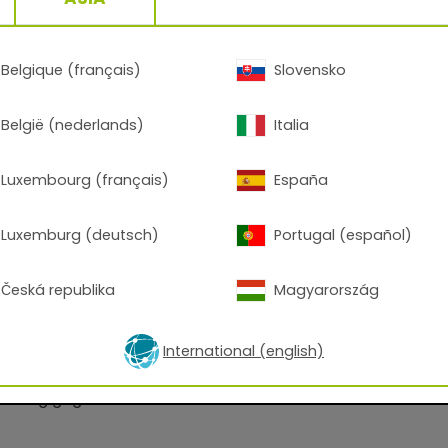
Belgique (français)
Slovensko
België (nederlands)
Italia
erbeschichtung für Fassaden
Luxembourg (français)
España
Luxemburg (deutsch)
Portugal (español)
Materialnutzungsgrad
 zu verarbeiten
Česká republika
Magyarország
ahl und verzinkten Stahl
International (english)
ration
ndig gegen handelsübliche Desinfektionsmittel