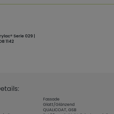
rylac® Serie 029 |
DB 1142
tails:
Fassade
Glatt/Glänzend
QUALICOAT, GSB