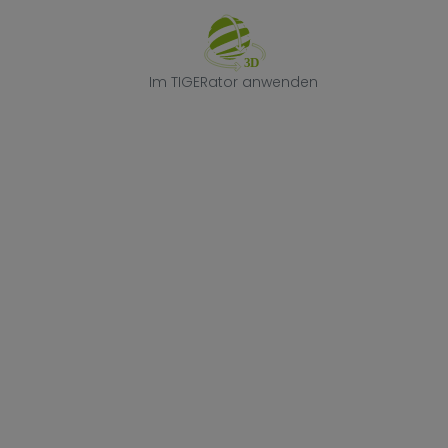
Im TIGERator 
Im TIGERator anwenden