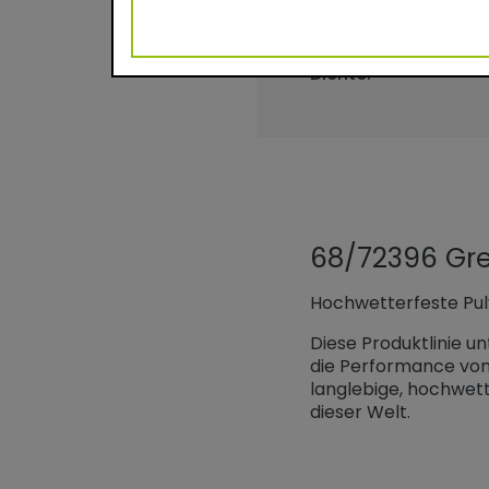
Theoretische Ergiebi
Einbrennbedingunge
Dichte:
68/72396 Gre
Hochwetterfeste Pulv
Diese Produktlinie u
die Performance von
langlebige, hochwet
dieser Welt.