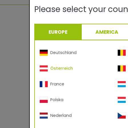
Please select your coun
EUROPE
AMERICA
TIGER D
TIGER P
Deutschland
Österreich
France
Technische De
Polska
Qualität:
Nederland
Oberfläche/Glanz:
Zertifizierungen: