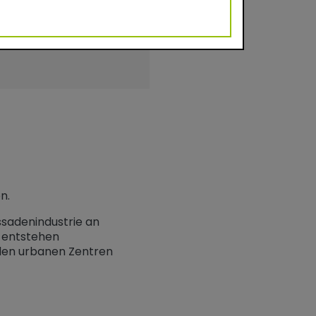
dukt und Dichte:
C
n.
ssadenindustrie an
t entstehen
 den urbanen Zentren