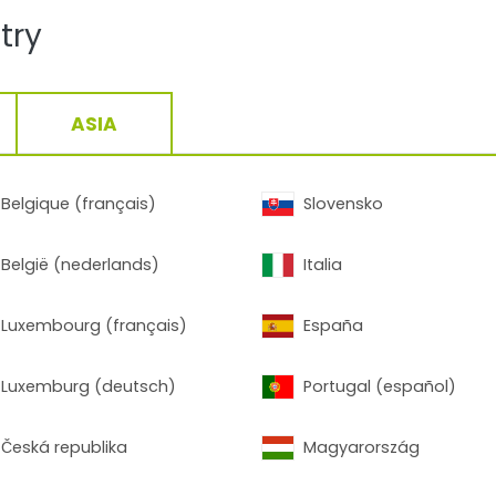
try
ASIA
rylac® Serie 068 |
DB 1153
Belgique (français)
Slovensko
België (nederlands)
Italia
Luxembourg (français)
España
tails:
Luxemburg (deutsch)
Portugal (español)
Fassade
Česká republika
Magyarország
Glatt/Matt
QUALICOAT, GSB