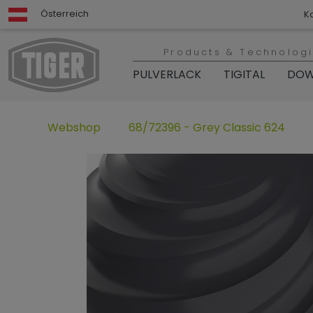
Österreich
K
Products & Technolog
PULVERLACK
TIGITAL
DOW
Webshop
68/72396 - Grey Classic 624