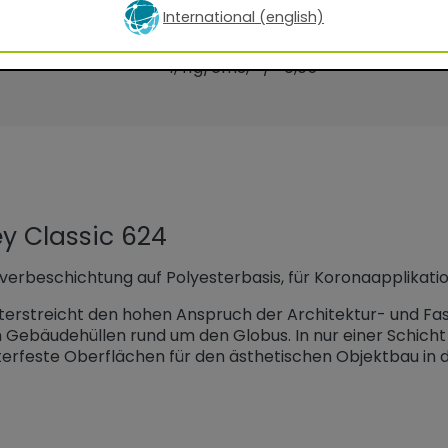
gkeit:
Bei 60 µm Schichtdicke je nach Pro
International (english)
10,4–13,8 m2 /kg
n:
20-40min/170°C__10-22min/200°
1,41
g/cm3, +/- 0,05
y Classic 624
erbeschichtung auf Polyesterbasis, für Koronaapplikatio
nterstreicht den hohen Anspruch der Architektur- und Fa
 Gebäudehüllen rund um den Globus. In nur einer Schich
terfeste Oberflächen für den ästhetischen Objektbau in