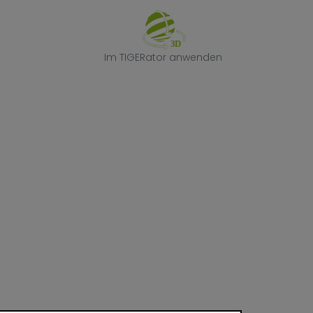
Im TIGERator 
Im TIGERator anwenden