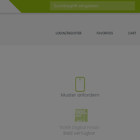
Suchbegriff eingeben
LOGIN/REGISTER
FAVORITES
CART
 Favoriten hinzufügen oder ent
Muster anforde
Muster anfordern
TIGER Digital Fin
TIGER Digital Finish
Bald verfügbar