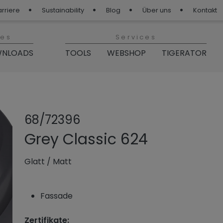
arriere
Sustainability
Blog
Über uns
Kontakt
ies
Services
NLOADS
TOOLS
WEBSHOP
TIGERATOR
Produkt teilen
Produkt zu
68/72396
Grey Classic 624
Glatt
/
Matt
Fassade
Zertifikate: