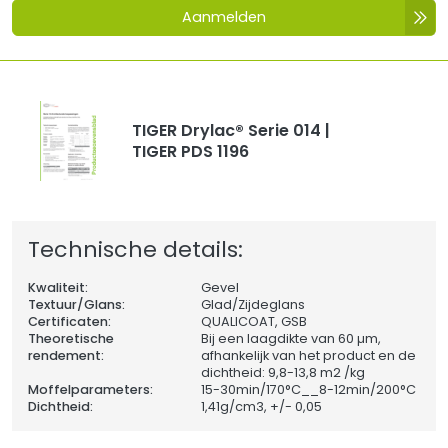
Aanmelden
TIGER Drylac® Serie 014 |
TIGER PDS 1196
Technische details:
Kwaliteit:
Gevel
Textuur/Glans:
Glad/Zijdeglans
Certificaten:
QUALICOAT, GSB
Theoretische
Bij een laagdikte van 60 µm,
rendement:
afhankelijk van het product en de
dichtheid: 9,8-13,8 m2 /kg
Moffelparameters:
15-30min/170°C__8-12min/200°C
Dichtheid:
1,41
g/cm3, +/- 0,05