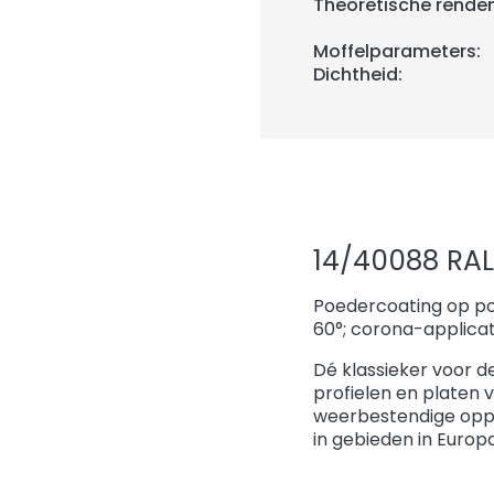
Theoretische rende
Moffelparameters:
Dichtheid:
14/40088 RA
Poedercoating op po
60°; corona-applicat
Dé klassieker voor d
profielen en platen 
weerbestendige opp
in gebieden in Europ