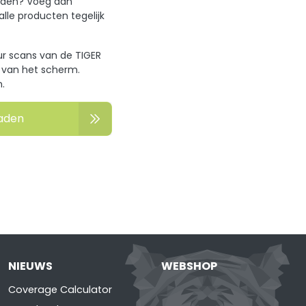
oaden? Voeg dan
le producten tegelijk
uur scans van de TIGER
k van het scherm.
.
aden
NIEUWS
WEBSHOP
Coverage Calculator