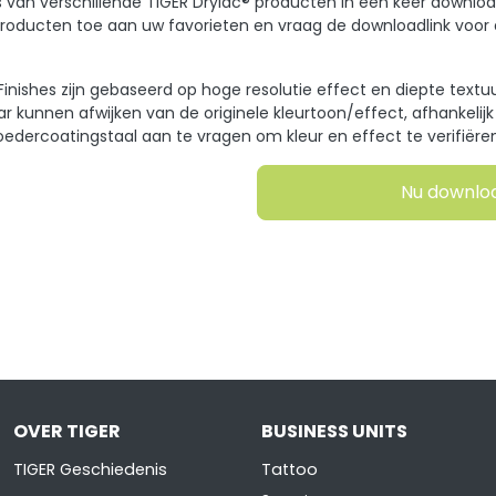
hes van verschillende TIGER Drylac® producten in één keer downl
ducten toe aan uw favorieten en vraag de downloadlink voor al
l Finishes zijn gebaseerd op hoge resolutie effect en diepte text
r kunnen afwijken van de originele kleurtoon/effect, afhankelij
oedercoatingstaal aan te vragen om kleur en effect te verifiëren
Nu downlo
OVER TIGER
BUSINESS UNITS
TIGER Geschiedenis
Tattoo