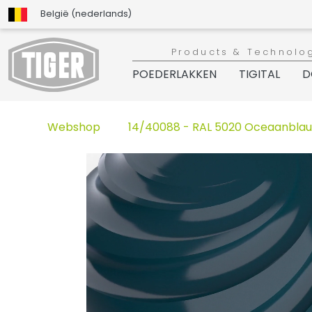
België (nederlands)
Products & Technolo
POEDERLAKKEN
TIGITAL
D
Webshop
14/40088 - RAL 5020 Oceaanbla