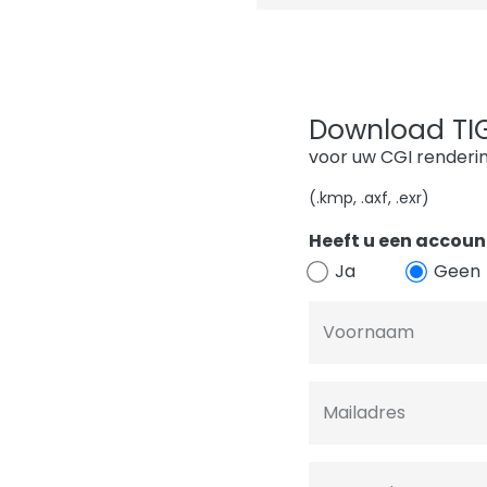
Download TIGE
voor uw CGI renderi
(.kmp, .axf, .exr)
Heeft u een account
Ja
Geen
Voornaam
Mailadres