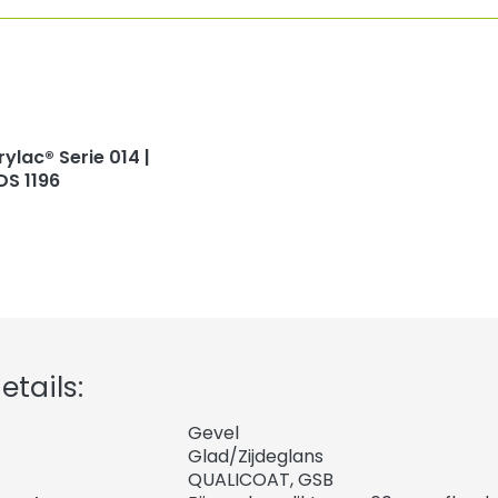
rylac® Serie 014 |
DS 1196
tails:
Gevel
Glad/Zijdeglans
QUALICOAT, GSB