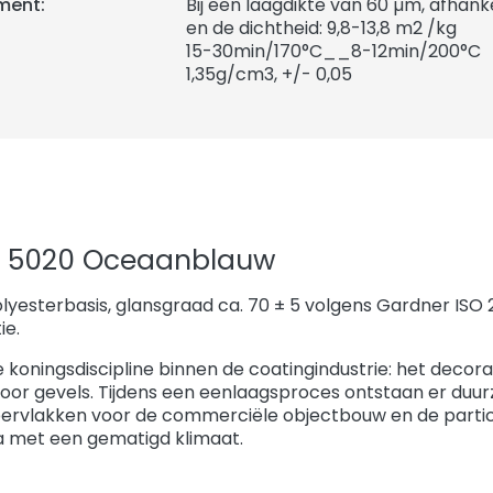
ment:
Bij een laagdikte van 60 µm, afhank
en de dichtheid: 9,8-13,8 m2 /kg
15-30min/170°C__8-12min/200°C
1,35
g/cm3, +/- 0,05
L 5020 Oceaanblauw
lyesterbasis, glansgraad ca. 70 ± 5 volgens Gardner ISO
ie.
e koningsdiscipline binnen de coatingindustrie: het decor
voor gevels. Tijdens een eenlaagsproces ontstaan er duu
ervlakken voor de commerciële objectbouw en de parti
a met een gematigd klimaat.