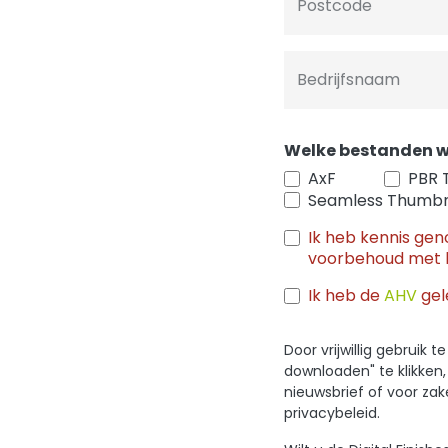
Postcode
Bedrijfsnaam
Welke bestanden w
AxF
PBR 
Seamless Thumbn
Ik heb kennis ge
voorbehoud met 
Ik heb de
AHV
gel
Door vrijwillig gebruik
downloaden" te klikken
nieuwsbrief of voor za
privacybeleid.