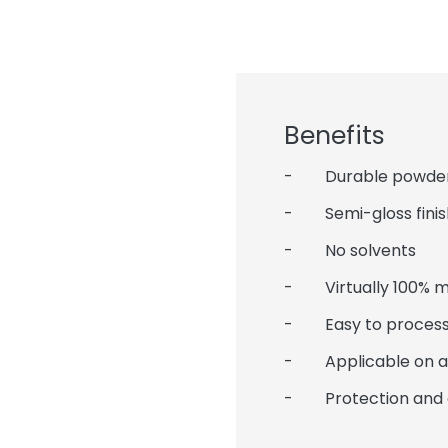
Benefits
- Durable powder c
- Semi-gloss finis
- No solvents
- Virtually 100% mat
- Easy to process
- Applicable on alu
- Protection and 