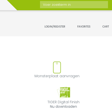
Voer zoekterm in
LOGIN/REGISTER
FAVORITES
CART
n favorieten toevoegen of ver
Monsterplaat a
Monsterplaat aanvragen
TIGER Digital Fin
TIGER Digital Finish
Nu downloaden