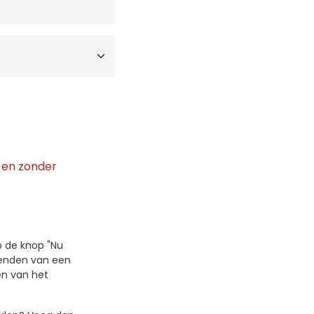
g
en zonder
p de knop "Nu
zenden van een
en van het