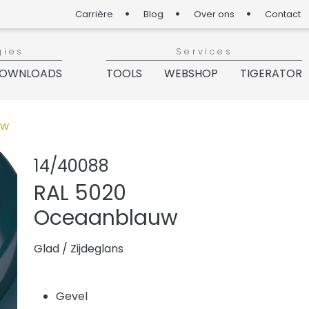
Carrière
Blog
Over ons
Contact
gies
Services
OWNLOADS
TOOLS
WEBSHOP
TIGERATOR
uw
Product delen
Product aa
14/40088
RAL 5020
Oceaanblauw
Glad
/
Zijdeglans
Gevel