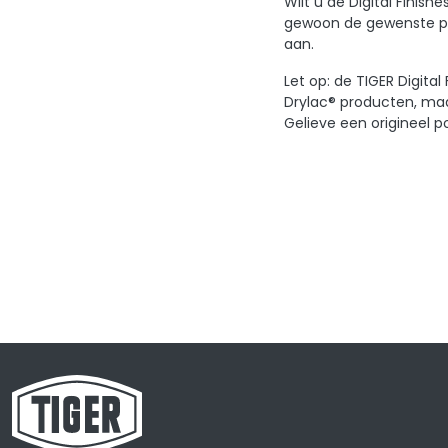
Wilt u de Digital Finis
gewoon de gewenste pro
aan.
Let op: de TIGER Digita
Drylac® producten, maa
Gelieve een origineel p