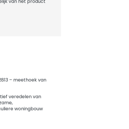
elijk van het product
 2813 – meethoek van
atief veredelen van
rzame,
culiere woningbouw