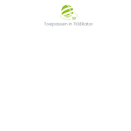
Toepassen in T
Toepassen in TIGERator