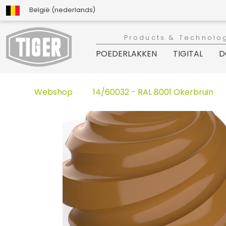
België (nederlands)
Products & Technolo
POEDERLAKKEN
TIGITAL
D
Webshop
14/60032 - RAL 8001 Okerbruin