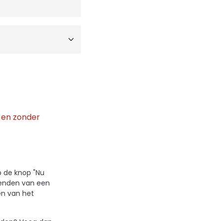
g
en zonder
p de knop "Nu
zenden van een
en van het