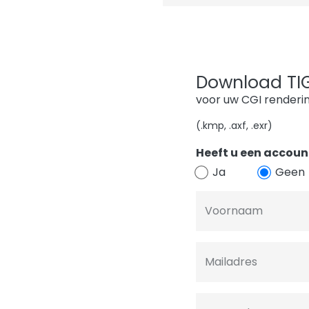
Download TIGE
voor uw CGI renderi
(.kmp, .axf, .exr)
Heeft u een account
Ja
Geen
Voornaam
Mailadres