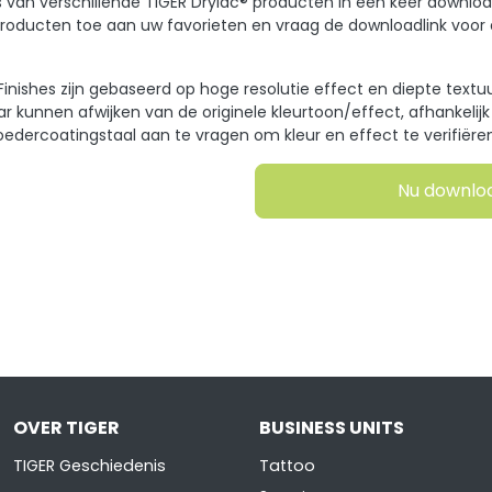
hes van verschillende TIGER Drylac® producten in één keer downl
ducten toe aan uw favorieten en vraag de downloadlink voor al
l Finishes zijn gebaseerd op hoge resolutie effect en diepte text
r kunnen afwijken van de originele kleurtoon/effect, afhankelij
oedercoatingstaal aan te vragen om kleur en effect te verifiëren
Nu downlo
OVER TIGER
BUSINESS UNITS
TIGER Geschiedenis
Tattoo