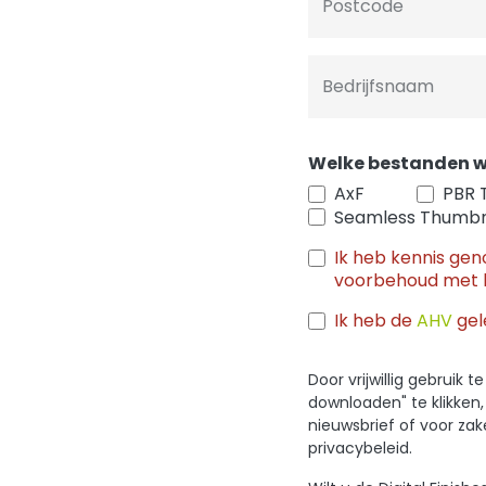
Postcode
Bedrijfsnaam
Welke bestanden w
AxF
PBR 
Seamless Thumbn
Ik heb kennis ge
voorbehoud met 
Ik heb de
AHV
gel
Door vrijwillig gebruik
downloaden" te klikken
nieuwsbrief of voor za
privacybeleid.