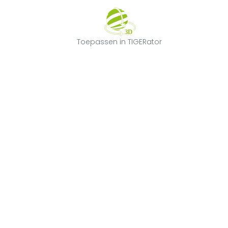
Toepassen in T
Toepassen in TIGERator