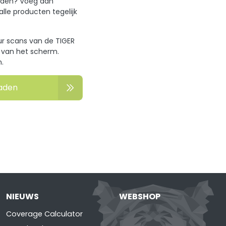
oaden? Voeg dan
le producten tegelijk
uur scans van de TIGER
k van het scherm.
.
aden
NIEUWS
WEBSHOP
Coverage Calculator