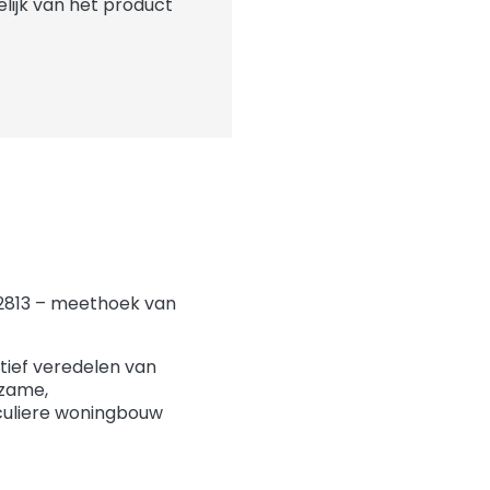
elijk van het product
 2813 – meethoek van
atief veredelen van
rzame,
culiere woningbouw