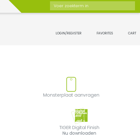
Voer zoekterm in
LOGIN/REGISTER
FAVORITES
CART
n favorieten toevoegen of ver
Monsterplaat a
Monsterplaat aanvragen
TIGER Digital Fin
TIGER Digital Finish
Nu downloaden