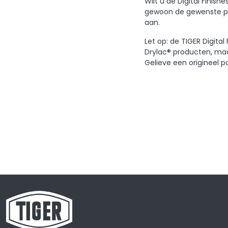
Wilt u de Digital Finis
gewoon de gewenste pro
aan.
Let op: de TIGER Digita
Drylac® producten, maa
Gelieve een origineel p