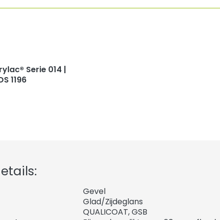
rylac® Serie 014 |
DS 1196
tails:
Gevel
Glad/Zijdeglans
QUALICOAT, GSB