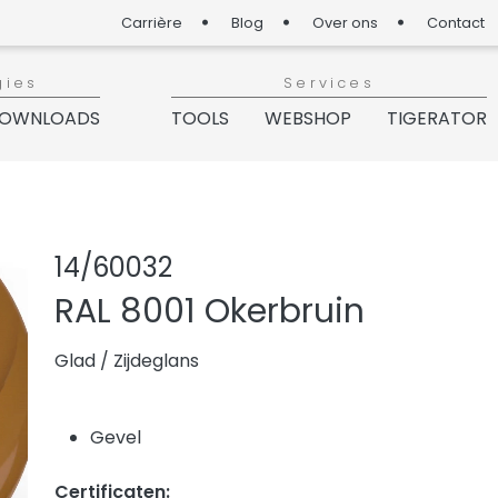
Carrière
Blog
Over ons
Contact
gies
Services
OWNLOADS
TOOLS
WEBSHOP
TIGERATOR
Product delen
Product aa
14/60032
RAL 8001 Okerbruin
Glad
/
Zijdeglans
Gevel
Certificaten: