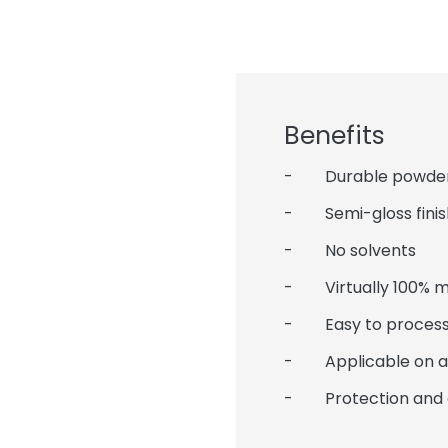
Benefits
- Durable powder c
- Semi-gloss finis
- No solvents
- Virtually 100% mat
- Easy to process
- Applicable on alu
- Protection and 