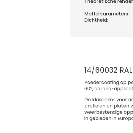
Theoretische rende
Moffelparameters:
Dichtheid:
14/60032 RAL
Poedercoating op po
60°; corona-applicat
Dé klassieker voor d
profielen en platen 
weerbestendige opp
in gebieden in Europ