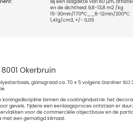
ment:
Bij een laagdikte van 60 µm, afhank
en de dichtheid: 9,8-13,8 m2 /kg
15-30min/170°C__8-12min/200°C
1,41
g/cm3, +/- 0,05
 8001 Okerbruin
lyesterbasis, glansgraad ca. 70 ± 5 volgens Gardner ISO
ie.
e koningsdiscipline binnen de coatingindustrie: het decor
voor gevels. Tijdens een eenlaagsproces ontstaan er duu
ervlakken voor de commerciële objectbouw en de parti
a met een gematigd klimaat.