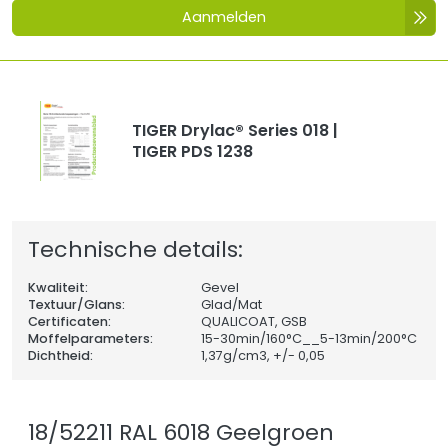
Aanmelden
TIGER Drylac® Series 018 |
TIGER PDS 1238
Technische details:
Kwaliteit:
Gevel
Textuur/Glans:
Glad/Mat
Certificaten:
QUALICOAT, GSB
Moffelparameters:
15-30min/160°C__5-13min/200°C
Dichtheid:
1,37
g/cm3, +/- 0,05
18/52211 RAL 6018 Geelgroen