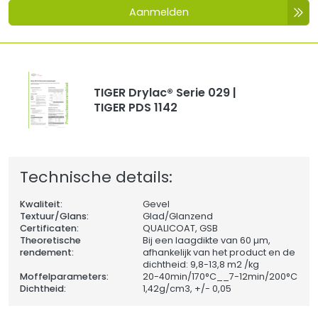
Aanmelden
TIGER Drylac® Serie 029 |
TIGER PDS 1142
Technische details:
Kwaliteit:
Gevel
Textuur/Glans:
Glad/Glanzend
Certificaten:
QUALICOAT, GSB
Theoretische
Bij een laagdikte van 60 µm,
rendement:
afhankelijk van het product en de
dichtheid: 9,8-13,8 m2 /kg
Moffelparameters:
20-40min/170°C__7-12min/200°C
Dichtheid:
1,42
g/cm3, +/- 0,05