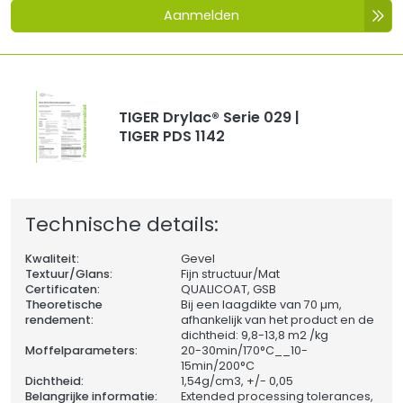
Aanmelden
TIGER Drylac® Serie 029 |
TIGER PDS 1142
Technische details:
Kwaliteit:
Gevel
Textuur/Glans:
Fijn structuur/Mat
Certificaten:
QUALICOAT, GSB
Theoretische
Bij een laagdikte van 70 µm,
rendement:
afhankelijk van het product en de
dichtheid: 9,8-13,8 m2 /kg
Moffelparameters:
20-30min/170°C__10-
15min/200°C
Dichtheid:
1,54
g/cm3, +/- 0,05
Belangrijke informatie:
Extended processing tolerances,