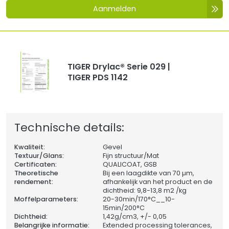
Aanmelden
TIGER Drylac® Serie 029 |
TIGER PDS 1142
Technische details:
Kwaliteit:
Gevel
Textuur/Glans:
Fijn structuur/Mat
Certificaten:
QUALICOAT, GSB
Theoretische
Bij een laagdikte van 70 µm,
rendement:
afhankelijk van het product en de
dichtheid: 9,8-13,8 m2 /kg
Moffelparameters:
20-30min/170°C__10-
15min/200°C
Dichtheid:
1,42
g/cm3, +/- 0,05
Belangrijke informatie:
Extended processing tolerances,