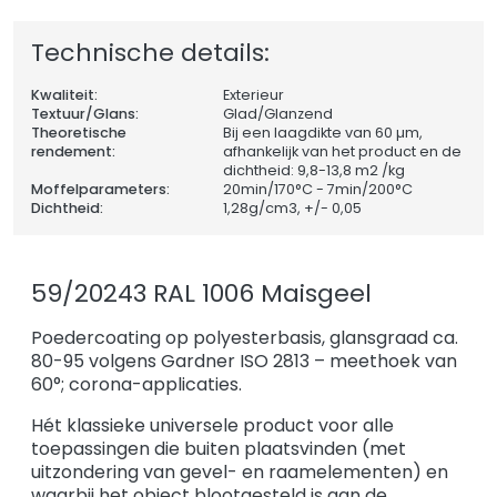
Technische details:
Kwaliteit:
Exterieur
Textuur/Glans:
Glad/Glanzend
Theoretische
Bij een laagdikte van 60 µm,
rendement:
afhankelijk van het product en de
dichtheid: 9,8-13,8 m2 /kg
Moffelparameters:
20min/170°C - 7min/200°C
Dichtheid:
1,28
g/cm3, +/- 0,05
59/20243 RAL 1006 Maisgeel
Poedercoating op polyesterbasis, glansgraad ca.
80-95 volgens Gardner ISO 2813 – meethoek van
60°; corona-applicaties.
Hét klassieke universele product voor alle
toepassingen die buiten plaatsvinden (met
uitzondering van gevel- en raamelementen) en
waarbij het object blootgesteld is aan de