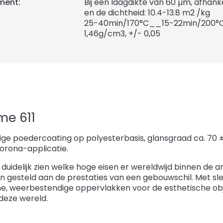
ment:
Bij een laagdikte van 60 µm, afhank
en de dichtheid: 10.4-13.8 m2 /kg
25-40min/170°C__15-22min/200°
1,46
g/cm3, +/- 0,05
me 611
ge poedercoating op polyesterbasis, glansgraad ca. 70 ±
orona-applicatie.
 duidelijk zien welke hoge eisen er wereldwijd binnen de a
n gesteld aan de prestaties van een gebouwschil. Met sl
e, weerbestendige oppervlakken voor de esthetische ob
 deze wereld.