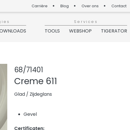
Carrière
Blog
Over ons
Contact
gies
Services
OWNLOADS
TOOLS
WEBSHOP
TIGERATOR
Product delen
Product aan
68/71401
Creme 611
Glad
/
Zijdeglans
Gevel
Certificaten: