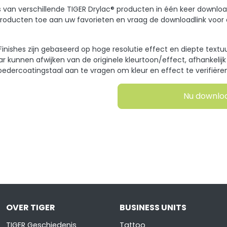
hes van verschillende TIGER Drylac® producten in één keer downl
ducten toe aan uw favorieten en vraag de downloadlink voor al
l Finishes zijn gebaseerd op hoge resolutie effect en diepte text
r kunnen afwijken van de originele kleurtoon/effect, afhankelij
oedercoatingstaal aan te vragen om kleur en effect te verifiëren
Nu downlo
OVER TIGER
BUSINESS UNITS
TIGER Geschiedenis
Tattoo