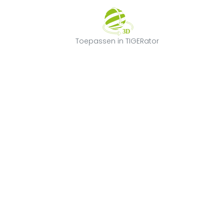
Toepassen in T
Toepassen in TIGERator