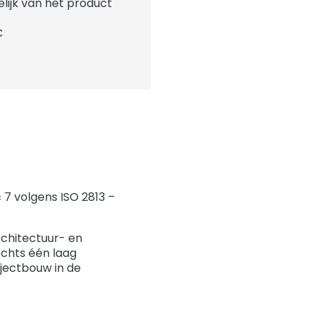
elijk van het product
C
 7 volgens ISO 2813 –
rchitectuur- en
echts één laag
jectbouw in de