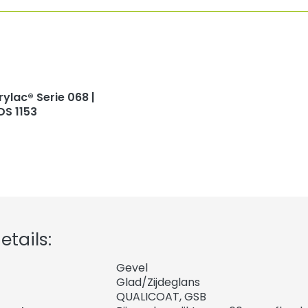
rylac® Serie 068 |
DS 1153
tails:
Gevel
Glad/Zijdeglans
QUALICOAT, GSB