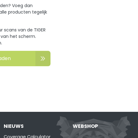
oaden? Voeg dan
le producten tegelijk
uur scans van de TIGER
k van het scherm.
.
aden
NIEUWS
WEBSHOP
Coverage Calculator