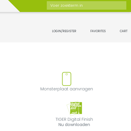
Voer zoekterm in
LOGIN/REGISTER
FAVORITES
CART
 favorieten toevoegen of verw
Monsterplaat a
Monsterplaat aanvragen
TIGER Digital Fin
TIGER Digital Finish
Nu downloaden