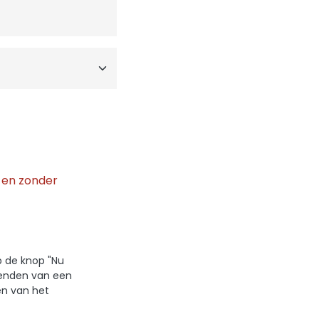
g
en zonder
p de knop "Nu
zenden van een
en van het