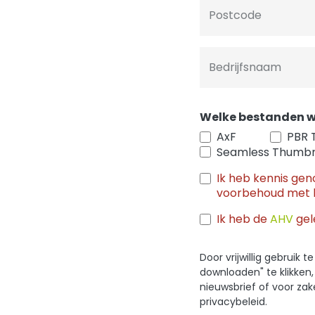
Postcode
Bedrijfsnaam
Welke bestanden w
AxF
PBR 
Seamless Thumbn
Ik heb kennis ge
voorbehoud met 
Ik heb de
AHV
gel
Door vrijwillig gebruik
downloaden" te klikken
nieuwsbrief of voor za
privacybeleid.