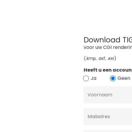
Download TIGE
voor uw CGI renderi
(.kmp, .axf, .exr)
Heeft u een account
Ja
Geen
Voornaam
Mailadres