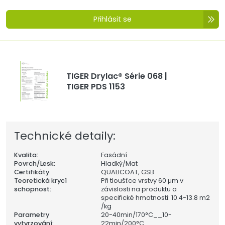
Přihlásit se
TIGER Drylac® Série 068 |
TIGER PDS 1153
Technické detaily:
Kvalita:
Fasádní
Povrch/Lesk:
Hladký/Mat
Certifikáty:
QUALICOAT, GSB
Teoretická krycí
Při tloušťce vrstvy 60 µm v
schopnost:
závislosti na produktu a
specifické hmotnosti: 10.4-13.8 m2
/kg
Parametry
20-40min/170°C__10-
vytvrzování:
22min/200°C