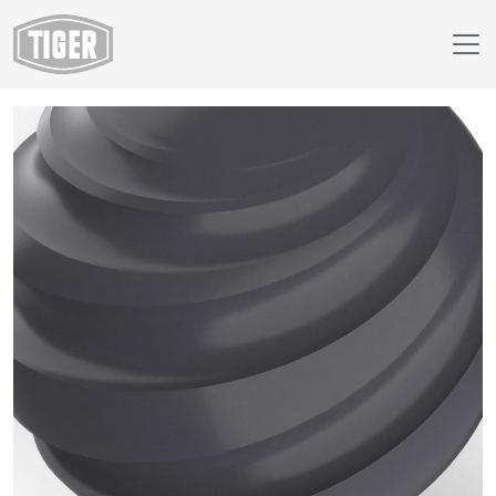
Finish Selector
68/72396 - Grey Classic 624