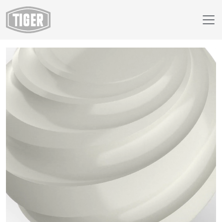
Finish Selector
89/10940 - RAL 9002 Šedobílá (Nízkovypalovací)