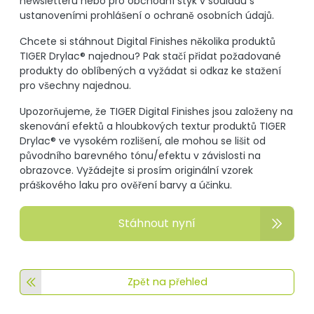
newsletteru nebo pro obchodní styk v souladu s
ustanoveními prohlášení o ochraně osobních údajů.
Chcete si stáhnout Digital Finishes několika produktů
TIGER Drylac® najednou? Pak stačí přidat požadované
produkty do oblíbených a vyžádat si odkaz ke stažení
pro všechny najednou.
Upozorňujeme, že TIGER Digital Finishes jsou založeny na
skenování efektů a hloubkových textur produktů TIGER
Drylac® ve vysokém rozlišení, ale mohou se lišit od
původního barevného tónu/efektu v závislosti na
obrazovce. Vyžádejte si prosím originální vzorek
práškového laku pro ověření barvy a účinku.
Stáhnout nyní
Zpět na přehled