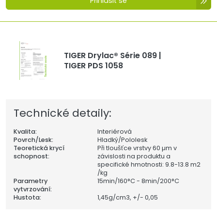
Přihlásit se
TIGER Drylac® Série 089 |
TIGER PDS 1058
Technické detaily:
Kvalita:
Interiérová
Povrch/Lesk:
Hladký/Pololesk
Teoretická krycí
Při tloušťce vrstvy 60 µm v
schopnost:
závislosti na produktu a
specifické hmotnosti: 9.8-13.8 m2
/kg
Parametry
15min/160°C - 8min/200°C
vytvrzování:
Hustota:
1,45
g/cm3, +/- 0,05