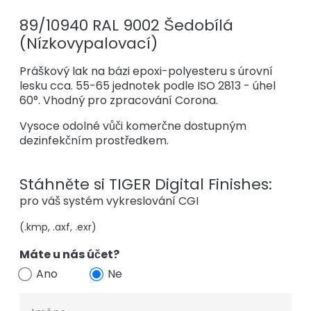
89/10940 RAL 9002 Šedobílá
(Nízkovypalovací)
Práškový lak na bázi epoxi-polyesteru s úrovní
lesku cca. 55-65 jednotek podle ISO 2813 - úhel
60°. Vhodný pro zpracování Corona.
Vysoce odolné vůči komerčne dostupným
dezinfekčním prostředkem.
Stáhněte si TIGER Digital Finishes:
pro váš systém vykreslování CGI
(.kmp, .axf, .exr)
Máte u nás účet?
Ano
Ne