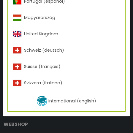
Portugal (español)
SOBRE TIGER
Magyarország
Historia de TIGER
Contacto
United Kingdom
BUSINESS UNITS
Schweiz (deutsch)
Tattoo
3D-Print
Suisse (français)
Inks
Svizzera (italiano)
NOTICIAS
Coverage Calculator
International (english)
Descargas
Blog
WEBSHOP