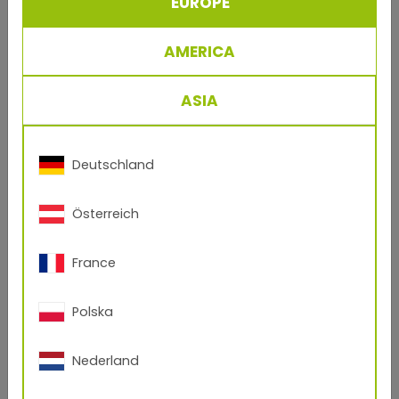
EUROPE
nombre*
AMERICA
email*
ASIA
direccion
Deutschland
Österreich
teléfono
France
codigo postal
Polska
Su mensaje
Nederland