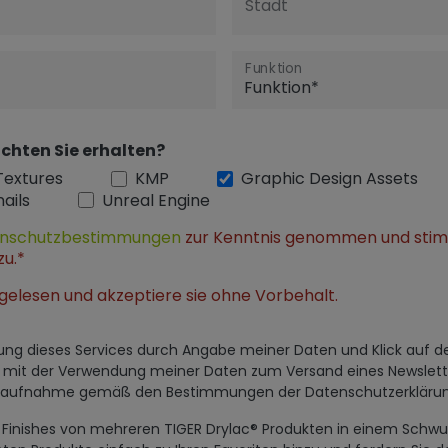
Stadt
Funktion
chten Sie erhalten?
Textures
KMP
Graphic Design Assets
ails
Unreal Engine
nschutzbestimmungen
zur Kenntnis genommen und sti
zu.*
gelesen und akzeptiere sie ohne Vorbehalt.
utzung dieses Services durch Angabe meiner Daten und Klick auf 
h mit der Verwendung meiner Daten zum Versand eines Newslett
ktaufnahme gemäß den Bestimmungen der Datenschutzerklärun
al Finishes von mehreren TIGER Drylac® Produkten in einem Sc