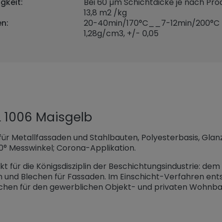
gkeit:
Bei 60 µm Schichtdicke je nach Prod
13,8 m2 /kg
n:
20-40min/170°C__7-12min/200°C
1,28
g/cm3, +/- 0,05
 1006 Maisgelb
ür Metallfassaden und Stahlbauten, Polyesterbasis, Gla
0° Messwinkel; Corona-Applikation.
kt für die Königsdisziplin der Beschichtungsindustrie: de
n und Blechen für Fassaden. Im Einschicht-Verfahren ent
chen für den gewerblichen Objekt- und privaten Wohnb