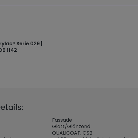
rylac® Serie 029 |
DB 1142
tails:
Fassade
Glatt/Glänzend
QUALICOAT, GSB