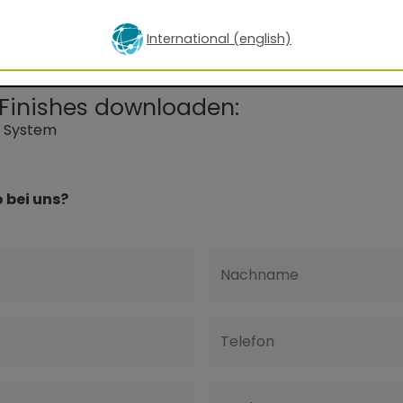
International (english)
l Finishes downloaden:
g System
 bei uns?
Nachname
Telefon