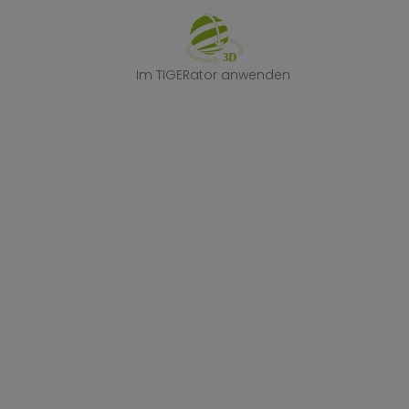
Im TIGERator 
Im TIGERator anwenden