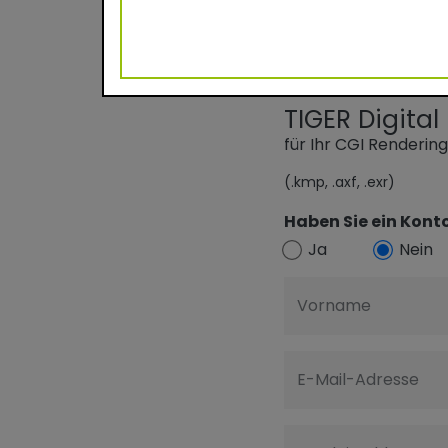
TIGER Digita
für Ihr CGI Renderin
(.kmp, .axf, .exr)
Haben Sie ein Konto
Ja
Nein
Vorname
E-Mail-Adresse