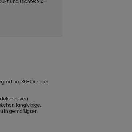
ukt und Dichte: 9,8-
nzgrad ca. 80-95 nach
m dekorativen
stehen langlebige,
au in gemäßigten