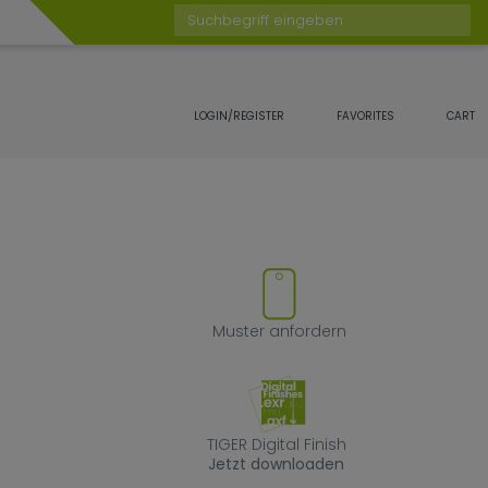
Suchbegriff eingeben
LOGIN/REGISTER
FAVORITES
CART
 Favoriten hinzufügen oder ent
Muster anforde
Muster anfordern
TIGER Digital Fin
TIGER Digital Finish
Jetzt downloaden