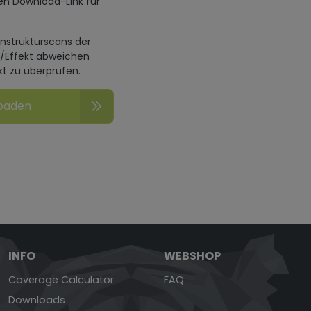
en Download-Link für
enstrukturscans der
n/Effekt abweichen
kt zu überprüfen.
loaden
INFO
WEBSHOP
Coverage Calculator
FAQ
Downloads