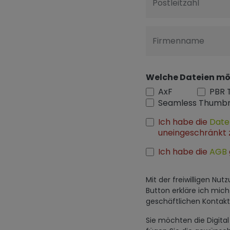
Postleitzahl
Firmenname
Welche Dateien mö
AxF
PBR 
Seamless Thumbn
Ich habe die
Date
uneingeschränkt 
Ich habe die
AGB
Mit der freiwilligen N
Button erkläre ich mic
geschäftlichen Konta
Sie möchten die Digit