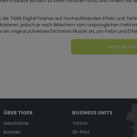
ten Produkte einfach zu Ihren Favoriten hinzu und fordern Sie d
s die TIGER Digital Finishes auf hochauflösenden Effekt und Tief
 basieren, jedoch je nach Bildschirm vom ursprünglichen Farbto
ie ein original pulverbeschichtetes Muster an, um Farbe und Effe
Jetzt down
ÜBER TIGER
BUSINESS UNITS
Geschichte
Tattoo
Kontakt
3D-Print