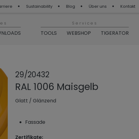
arriere
Sustainability
Blog
Über uns
Kontakt
ies
Services
NLOADS
TOOLS
WEBSHOP
TIGERATOR
Produkt teilen
Produkt zu
29/20432
RAL 1006 Maisgelb
Glatt
/
Glänzend
Fassade
Zertifikate: