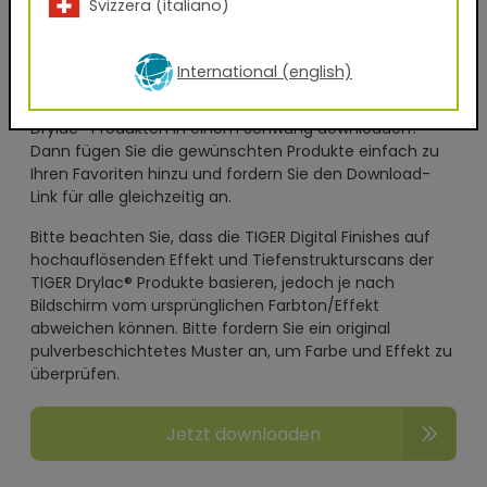
Svizzera (italiano)
Newsletters oder zur geschäftlichen Kontaktaufnahme
gemäß den Bestimmungen der Datenschutzerklärung
einverstanden.
International (english)
Sie möchten die Digital Finishes von mehreren TIGER
Drylac® Produkten in einem Schwung downloaden?
Dann fügen Sie die gewünschten Produkte einfach zu
Ihren Favoriten hinzu und fordern Sie den Download-
Link für alle gleichzeitig an.
Bitte beachten Sie, dass die TIGER Digital Finishes auf
hochauflösenden Effekt und Tiefenstrukturscans der
TIGER Drylac® Produkte basieren, jedoch je nach
Bildschirm vom ursprünglichen Farbton/Effekt
abweichen können. Bitte fordern Sie ein original
pulverbeschichtetes Muster an, um Farbe und Effekt zu
überprüfen.
Jetzt downloaden