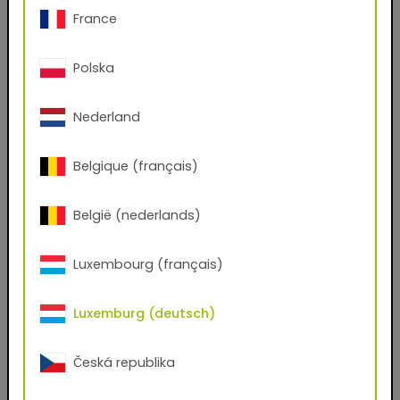
France
Nachname
Polska
E-Mail-Adresse
Nederland
Telefon
Belgique (français)
België (nederlands)
Postleitzahl
Luxembourg (français)
Stadt
Luxemburg (deutsch)
Firmenname
Česká republika