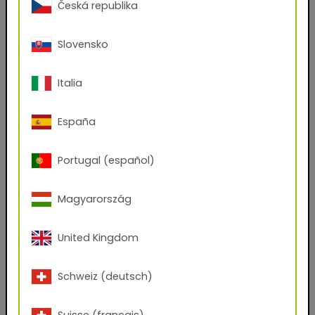
Česká republika
Firmenname
Slovensko
Funktion
Italia
España
Welche Dateien möchten Sie erhalten?
AxF
PBR Textures
KMP
Portugal (español)
Graphic Design Assets
Seamless Thumbnails
Magyarország
Unreal Engine
Ich habe die
Datenschutzbestimmungen
zur
United Kingdom
Kenntnis genommen und stimme ihnen
uneingeschränkt zu.*
Schweiz (deutsch)
Ich habe die
AGB
gelesen und akzeptiere sie
ohne Vorbehalt.
Suisse (français)