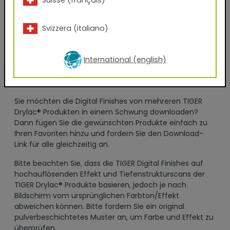
Mit der freiwilligen Nutzung dieses Services durch
Svizzera (italiano)
Angabe meiner Daten und Klick auf den „Jetzt
downloaden“ Button erkläre ich mich mit der
Verwendung meiner Daten zum Versand eines
International (english)
Newsletters oder zur geschäftlichen Kontaktaufnahme
gemäß den Bestimmungen der Datenschutzerklärung
einverstanden.
Sie möchten die Digital Finishes von mehreren TIGER
Drylac® Produkten in einem Schwung downloaden?
Dann fügen Sie die gewünschten Produkte einfach zu
Ihren Favoriten hinzu und fordern Sie den Download-
Link für alle gleichzeitig an.
Bitte beachten Sie, dass die TIGER Digital Finishes auf
hochauflösenden Effekt und Tiefenstrukturscans der
TIGER Drylac® Produkte basieren, jedoch je nach
Bildschirm vom ursprünglichen Farbton/Effekt
abweichen können. Bitte fordern Sie ein original
pulverbeschichtetes Muster an, um Farbe und Effekt zu
überprüfen.