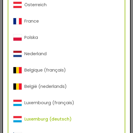
Ja
Nein
Österreich
Vorname
France
Polska
Nachname
Nederland
E-Mail-Adresse
Belgique (français)
Telefon
België (nederlands)
Luxembourg (français)
Postleitzahl
Luxemburg (deutsch)
Stadt