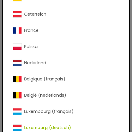
Haben Sie ein Konto bei uns?
Österreich
Ja
Nein
France
Vorname
Polska
Nachname
Nederland
E-Mail-Adresse
Belgique (français)
België (nederlands)
Telefon
Luxembourg (français)
Postleitzahl
Luxemburg (deutsch)