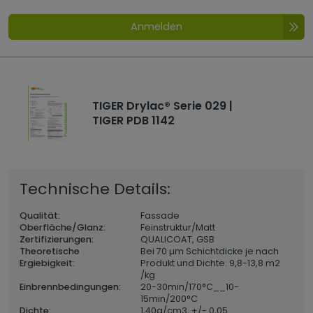
Anmelden
TIGER Drylac® Serie 029 |
TIGER PDB 1142
Technische Details:
Qualität:
Fassade
Oberfläche/Glanz:
Feinstruktur/Matt
Zertifizierungen:
QUALICOAT, GSB
Theoretische
Bei 70 µm Schichtdicke je nach
Ergiebigkeit:
Produkt und Dichte: 9,8-13,8 m2
/kg
Einbrennbedingungen:
20-30min/170°C__10-
15min/200°C
Dichte:
1,40
g/cm3, +/- 0,05