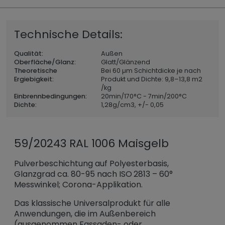
Technische Details:
Qualität:
Außen
Oberfläche/Glanz:
Glatt/Glänzend
Theoretische
Bei 60 µm Schichtdicke je nach
Ergiebigkeit:
Produkt und Dichte: 9,8–13,8 m2
/kg
Einbrennbedingungen:
20min/170°C - 7min/200°C
Dichte:
1,28
g/cm3, +/- 0,05
59/20243 RAL 1006 Maisgelb
Pulverbeschichtung auf Polyesterbasis,
Glanzgrad ca. 80-95 nach ISO 2813 – 60°
Messwinkel; Corona-Applikation.
Das klassische Universalprodukt für alle
Anwendungen, die im Außenbereich
(ausgenommen Fassaden- oder