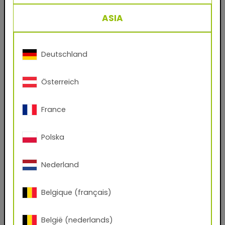
ASIA
E-Mail-Adresse
Deutschland
Telefon
Österreich
Postleitzahl
France
Stadt
Polska
Nederland
Firmenname
Belgique (français)
Funktion
België (nederlands)