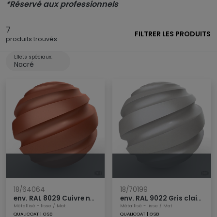
*Réservé aux professionnels
Boutique en ligne
7
FILTRER LES PRODUITS
produits trouvés
Effets spéciaux:
Nacré
18/64064
18/70199
env. RAL 8029 Cuivre nacré
env. RAL 9022 Gris clair nacré
Métallisé - lisse
/
Mat
Métallisé - lisse
/
Mat
QUALICOAT
|
GSB
QUALICOAT
|
GSB