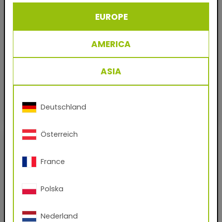
EUROPE
AMERICA
ASIA
18/90012
18/90015
env. RAL 1036 Or nacré
env. RAL 9023 Gris foncé nacré
Métallisé - lisse
/
Mat
Métallisé - lisse
/
Mat
QUALICOAT
|
GSB
QUALICOAT
|
GSB
Deutschland
Österreich
France
Polska
Nederland