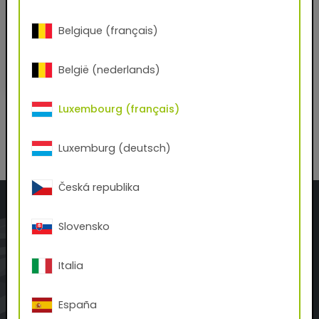
68/90761
Belgique (français)
env. RAL 1035 Beige nacré
Métallisé - lisse
/
Mat
QUALICOAT
|
GSB
België (nederlands)
Luxembourg (français)
Tous les prix indiqués s’entendent hors TVA, plus frais de port et
suppléments.
Luxemburg (deutsch)
Česká republika
Slovensko
Italia
España
TIGER S.A.R.L.