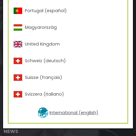
40, allée du Beaujolais
Portugal (español)
P.A. de Montfray
FR-01480 Fareins
Magyarország
+33 474 67 13 70
office.fr(at)tiger-coatings.com
United Kingdom
AU SUJET DE TIGER
Schweiz (deutsch)
L'histoire de TIGER
Suisse (français)
Contact
BUSINESS UNITS
Svizzera (italiano)
Tattoo
3D-Print
International (english)
Inks
NEWS