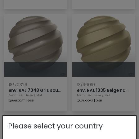
18/70326
18/90010
env. RAL 7048 Gris souris nacré
env. RAL 1035 Beige nacré
Métallisé - lisse
/
Mat
Métallisé - lisse
/
Mat
QUALICOAT
|
GSB
QUALICOAT
|
GSB
Please select your country