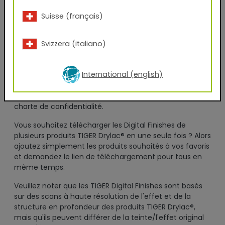
J'ai lu les
CGV
d'affaires et je les accepte sans
Suisse (français)
réserve.
Svizzera (italiano)
En renseignant volontairement mes données pour
l'utilisation de ce service et en cliquant sur le bouton
International (english)
"télécharger maintenant", je consens à l'utilisation de
mes données pour l'envoi d'une newsletter ou à des
fins de contact professionnel, conformément à la
charte de confidentialité.
Vous souhaitez télécharger les Digital Finishes de
plusieurs produits TIGER Drylac® en une seule fois ? Alors
ajoutez simplement les produits souhaités à vos favoris
et demandez le lien de téléchargement pour tous en
même temps.
Veuillez noter que les TIGER Digital Finishes sont basés
sur des scans à haute résolution de l'effet et de la
structure en profondeur des produits TIGER Drylac®,
mais qu'ils peuvent différer de la teinte/l'effet original