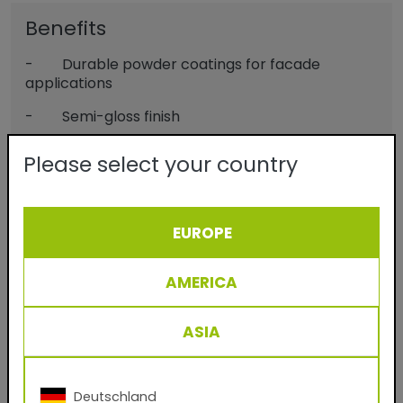
Benefits
- Durable powder coatings for facade
applications
- Semi-gloss finish
- No solvents
Please select your country
- Virtually 100% material utilization
- Easy to process and clean
EUROPE
- Applicable on aluminium, steel and
galvanized steel
AMERICA
- Protection and decoration
ASIA
Télécharger TIGER Digital Finishes:
pour votre système de rendu CGI
Deutschland