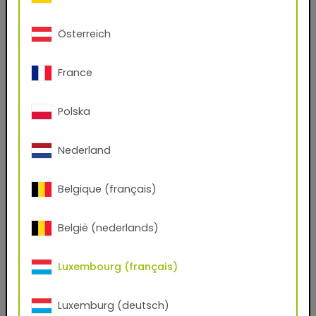
(.kmp, .axf, .exr)
Österreich
Avez-vous un compte chez nous?
Oui
Non
France
Prénom
Polska
Nederland
Nom de famille
Belgique (français)
Email
België (nederlands)
Numéro de téléphone
Luxembourg (français)
Luxemburg (deutsch)
Code postal