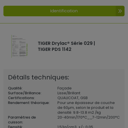
Identification
TIGER Drylac® Série 029 |
TIGER PDS 1142
Détails techniques:
Qualité:
Façade
Surface/Brillance:
Lisse/Brillant
Certifications:
QUALICOAT, GSB
Rendement théorique:
Pour une épaisseur de couche
de 60µm, selon le produit et la
densité: 9.8-13.8 m2 /kg
Paramètres de
20-40min/170°C__7-12min/200°C
cuisson:
Densité:
1,53
g/cm3, +/- 0,05