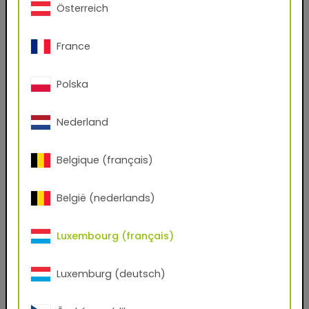
Österreich
Oui
Non
France
Prénom
Polska
Nom de famille
Nederland
Email
Belgique (français)
België (nederlands)
Numéro de téléphone
Luxembourg (français)
Code postal
Luxemburg (deutsch)