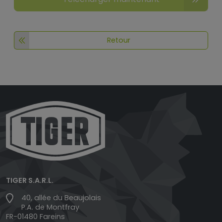
Retour
TIGER S.A.R.L.
40, allée du Beaujolais
P.A. de Montfray
FR-01480 Fareins