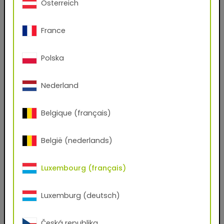
Österreich
Oui
Non
France
Prénom
Polska
Nom de famille
Nederland
Email
Belgique (français)
België (nederlands)
Numéro de téléphone
Luxembourg (français)
Code postal
Luxemburg (deutsch)
Ville
Česká republika