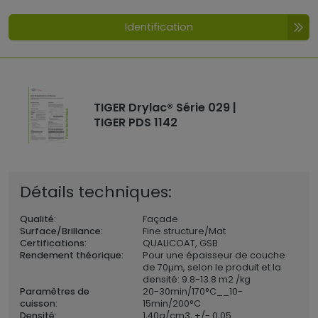
Identification
TIGER Drylac® Série 029 |
TIGER PDS 1142
Détails techniques:
Qualité:
Façade
Surface/Brillance:
Fine structure/Mat
Certifications:
QUALICOAT, GSB
Rendement théorique:
Pour une épaisseur de couche
de 70µm, selon le produit et la
densité: 9.8-13.8 m2 /kg
Paramètres de
20-30min/170°C__10-
cuisson:
15min/200°C
Densité:
1,40
g/cm3, +/- 0,05