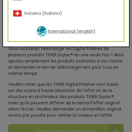
En renseignant volontairement mes données pour
l'utilisation de ce service et en cliquant sur le bouton
Svizzera (italiano)
"télécharger maintenant", je consens à l'utilisation de
mes données pour l'envoi d'une newsletter ou à des
International (english)
fins de contact professionnel, conformément à la
charte de confidentialité.
Vous souhaitez télécharger les Digital Finishes de
plusieurs produits TIGER Drylac® en une seule fois ? Alors
ajoutez simplement les produits souhaités à vos favoris
et demandez le lien de téléchargement pour tous en
même temps.
Veuillez noter que les TIGER Digital Finishes sont basés
sur des scans à haute résolution de l'effet et de la
structure en profondeur des produits TIGER Drylac®,
mais qu'ils peuvent différer de la teinte/l'effet original
selon l'écran. Veuillez demander un échantillon original
revêtu par poudre pour vérifier la couleur et l'effet.
Télécharger maintenant