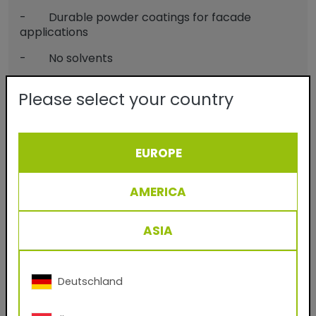
- Durable powder coatings for facade
applications
- No solvents
- Virtually 100% material utilization
Please select your country
- Easy to process and clean
- Applicable on aluminium, steel and
galvanized steel
EUROPE
- Protection and decoration
AMERICA
ASIA
Télécharger TIGER Digital Finishes:
pour votre système de rendu CGI
(.kmp, .axf, .exr)
Deutschland
Avez-vous un compte chez nous?