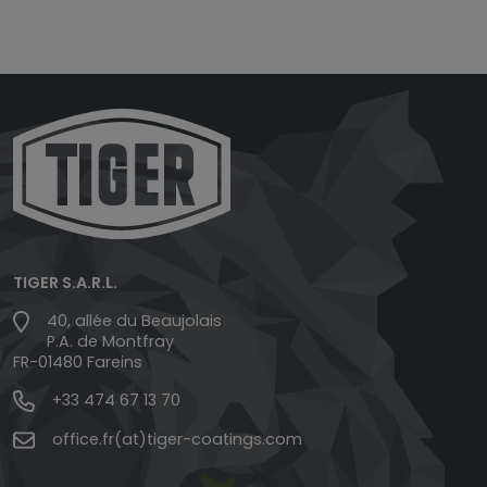
TIGER S.A.R.L.
40, allée du Beaujolais
P.A. de Montfray
FR-01480 Fareins
+33 474 67 13 70
office.fr(at)tiger-coatings.com