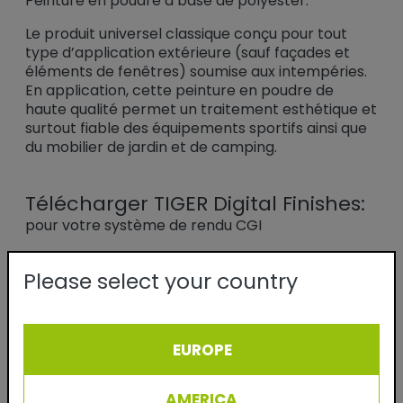
Peinture en poudre à base de polyester.
Le produit universel classique conçu pour tout
type d’application extérieure (sauf façades et
éléments de fenêtres) soumise aux intempéries.
En application, cette peinture en poudre de
haute qualité permet un traitement esthétique et
surtout fiable des équipements sportifs ainsi que
du mobilier de jardin et de camping.
Télécharger TIGER Digital Finishes:
pour votre système de rendu CGI
(.kmp, .axf, .exr)
Please select your country
Avez-vous un compte chez nous?
Oui
Non
EUROPE
Prénom
AMERICA