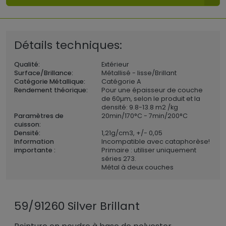
Détails techniques:
Qualité:
Extérieur
Surface/Brillance:
Métallisé - lisse/Brillant
Catégorie Métallique:
Catégorie A
Rendement théorique:
Pour une épaisseur de couche
de 60µm, selon le produit et la
densité: 9.8-13.8 m2 /kg
Paramètres de
20min/170°C - 7min/200°C
cuisson:
Densité:
1,21
g/cm3, +/- 0,05
Information
Incompatible avec cataphorèse!
importante :
Primaire : utiliser uniquement
séries 273.
Métal à deux couches
59/91260 Silver Brillant