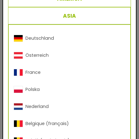
Nom de famille
ASIA
Email
Deutschland
Österreich
Numéro de téléphone
France
Code postal
Polska
Ville
Nederland
Belgique (français)
Société