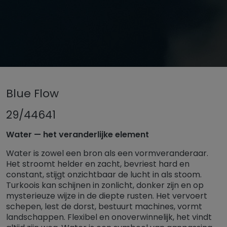
Untermenü öffnen für „www.tiger-coatings.com“
Blue Flow
Untermenü öffnen für „Poederlakken
Poederlakken
Untermen
TIGER Trend kleuren en afwerkingen 2026
29/44641
Blue Flow
Water — het veranderlijke element
Water is zowel een bron als een vormveranderaar.
Het stroomt helder en zacht, bevriest hard en
constant, stijgt onzichtbaar de lucht in als stoom.
Turkoois kan schijnen in zonlicht, donker zijn en op
mysterieuze wijze in de diepte rusten. Het vervoert
schepen, lest de dorst, bestuurt machines, vormt
landschappen. Flexibel en onoverwinnelijk, het vindt