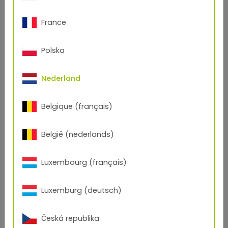
France
Polska
Nederland
Belgique (français)
Open Product
België (nederlands)
29/44641
Luxembourg (français)
Blue Flow
Fijn structuur
/
Mat
Luxemburg (deutsch)
Česká republika