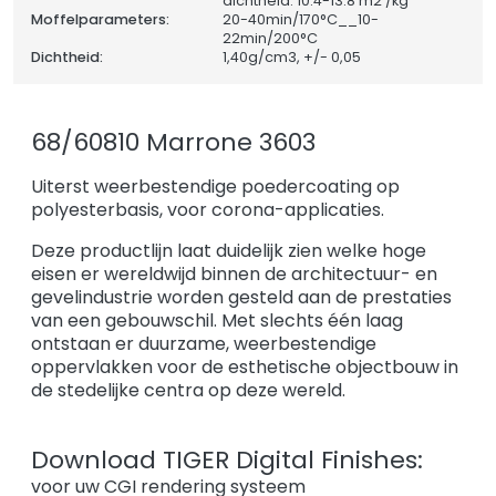
dichtheid: 10.4-13.8 m2 /kg
Moffelparameters:
20-40min/170°C__10-
22min/200°C
Dichtheid:
1,40
g/cm3, +/- 0,05
68/60810 Marrone 3603
Uiterst weerbestendige poedercoating op
polyesterbasis, voor corona-applicaties.
Deze productlijn laat duidelijk zien welke hoge
eisen er wereldwijd binnen de architectuur- en
gevelindustrie worden gesteld aan de prestaties
van een gebouwschil. Met slechts één laag
ontstaan er duurzame, weerbestendige
oppervlakken voor de esthetische objectbouw in
de stedelijke centra op deze wereld.
Download TIGER Digital Finishes:
voor uw CGI rendering systeem