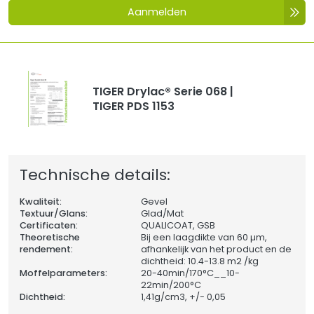
Aanmelden
TIGER Drylac® Serie 068 |
TIGER PDS 1153
Technische details:
Kwaliteit:
Gevel
Textuur/Glans:
Glad/Mat
Certificaten:
QUALICOAT, GSB
Theoretische
Bij een laagdikte van 60 µm,
rendement:
afhankelijk van het product en de
dichtheid: 10.4-13.8 m2 /kg
Moffelparameters:
20-40min/170°C__10-
22min/200°C
Dichtheid:
1,41
g/cm3, +/- 0,05