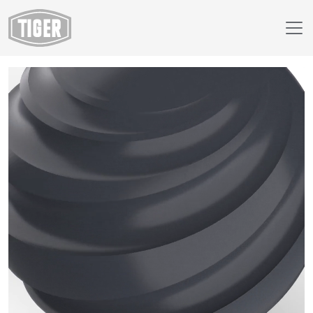
Webshop
68/70703 - RAL 7024 Grafietgrijs