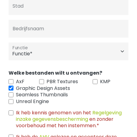
Stad
Bedrijfsnaam
Functie
Welke bestanden wilt u ontvangen?
AxF
PBR Textures
KMP
Graphic Design Assets
Seamless Thumbnails
Unreal Engine
Ik heb kennis genomen van het
Regelgeving
inzake gegevensbescherming
en zonder
voorbehoud met hen instemmen.*
Ik heb de
AHV
gelezen en accepteer deze