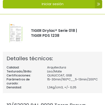
Iniciar sesión
TIGER Drylac® Serie 018 |
TIGER PDS 1238
Detalles técnicos:
Calidad:
Arquitectura
Texturado/Brillo:
Liso/Mate
Certificaciones:
QUALICOAT, GSB
Parámetros de
15-30min/160°C__5-13min/200°C
curado:
Densidad:
1,34
g/cm3, +/- 0,05