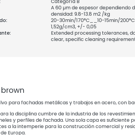
:
Categoría B
A 60 µm de espesor dependiendo de
densidad: 9.8-13.8 m2 /kg
do:
20-30min/170°C__10-15min/200°C
1,52
g/cm3, +/- 0,05
ante:
Extended processing tolerances, do
clear, specific cleaning requirement
 brown
vo para fachadas metálicas y trabajos en acero, con bas
ara la disciplina cumbre de la industria de los revestimie
eles y perfiles de fachada. Una sola capa es suficiente p
tes a la intemperie para la construcción comercial y resi
 de Europa.