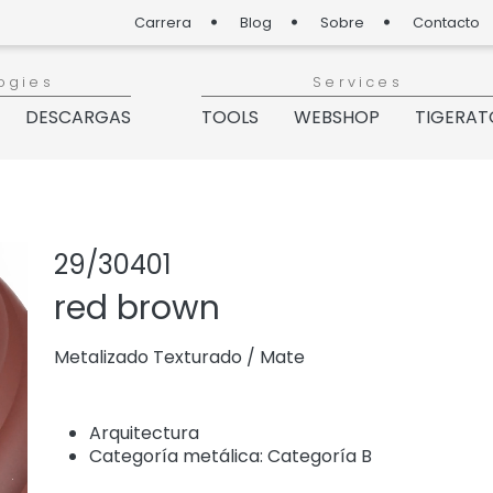
Carrera
Blog
Sobre
Contacto
ogies
Services
DESCARGAS
TOOLS
WEBSHOP
TIGERAT
Compartir pro
Agregar o q
29/30401
red brown
Metalizado Texturado
/
Mate
Arquitectura
Categoría metálica: Categoría B