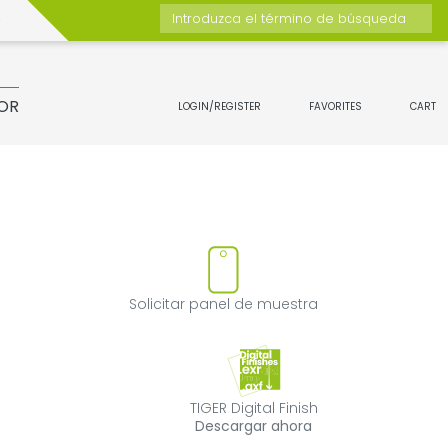
Introduzca el término de búsqueda
OR
LOGIN/REGISTER
FAVORITES
CART
ducto
uitar el producto de favoritos
Solicitar panel
Solicitar panel de muestra
TIGER Digital Fin
TIGER Digital Finish
Descargar ahora