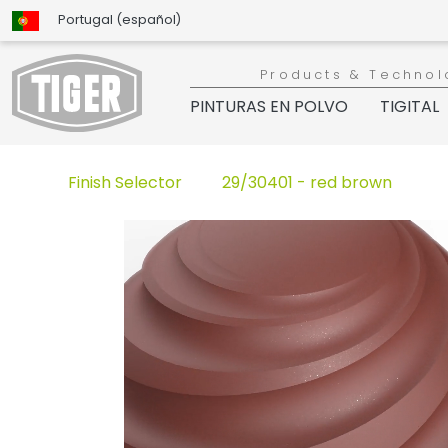
Portugal (español)
Products & Technol
PINTURAS EN POLVO
TIGITAL
Finish Selector
29/30401 - red brown