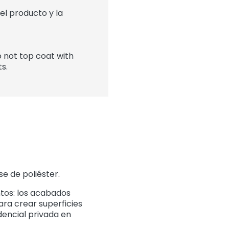
l producto y la
 not top coat with
s.
e de poliéster.
ntos: los acabados
ara crear superficies
dencial privada en