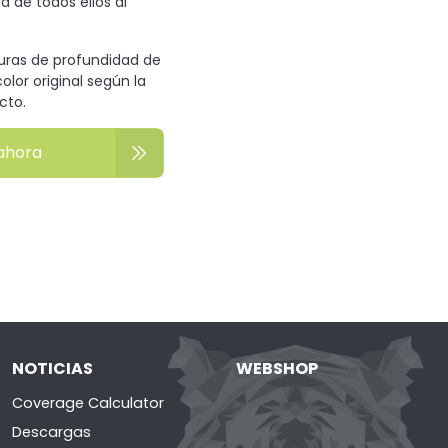
a de todos ellos al
turas de profundidad de
olor original según la
cto.
ahora
NOTICIAS
WEBSHOP
Coverage Calculator
Descargas