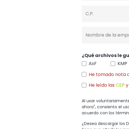
C.P.
Nombre de la emp
¿Qué archivos le gu
AxF
KMP
He tomado nota 
He leído las
CEP
y
Al usar voluntariamente
ahora", consiento el u
acuerdo con los término
¿Desea descargar los Di