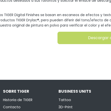
oductos deseados a sus favoritos y solicitar el enlace de descarg
s TIGER Digital Finishes se basan en escaneos de efectos y tex
productos TIGER Drylac®, pero pueden diferir del tono/efecto de c
uestra original de pintura en polvo para verificar el color y el efe
Descargar 
SOBRE TIGER
BUSINESS UNITS
Historia de TIGER
Tattoo
Contacto
3D-Print