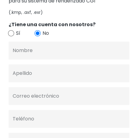
para su sistema de renderizado CGI
(.kmp, .axf, .exr)
¿Tiene una cuenta con nosotros?
Sí
No
Nombre
Apellido
Correo electrónico
Teléfono