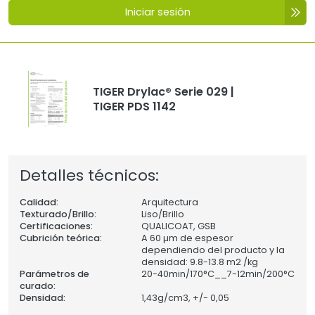
Iniciar sesión
TIGER Drylac® Serie 029 |
TIGER PDS 1142
Detalles técnicos:
Calidad:
Arquitectura
Texturado/Brillo:
Liso/Brillo
Certificaciones:
QUALICOAT, GSB
Cubrición teórica:
A 60 µm de espesor
dependiendo del producto y la
densidad: 9.8-13.8 m2 /kg
Parámetros de
20-40min/170°C__7-12min/200°C
curado:
Densidad:
1,43
g/cm3, +/- 0,05