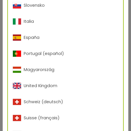
Slovensko
Italia
España
Portugal (español)
Magyarország
Open Product
United Kingdom
29/44641
Blue Flow
Schweiz (deutsch)
Feinstruktur
/
Matt
Suisse (français)