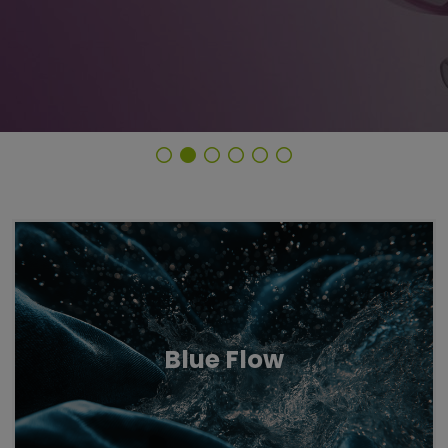
Untermenü öffnen für „www.tiger-coatings.com“
Untermenü öffnen für „Pulverlack“
Pulverlack
Untermenü öff
TIGER Trend Colors and Finishes 2026
Blue Flow