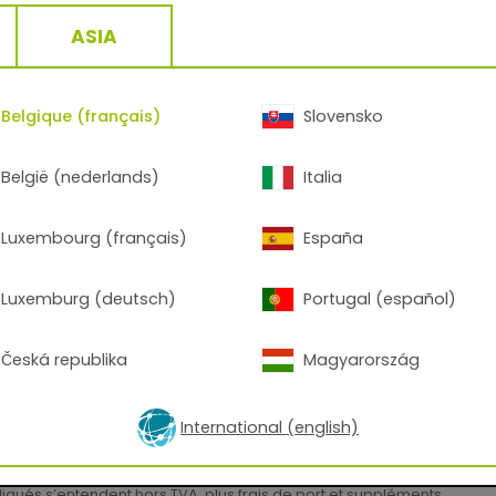
ASIA
Belgique (français)
Slovensko
België (nederlands)
Italia
Luxembourg (français)
España
Luxemburg (deutsch)
Portugal (español)
68/70153
68/
RAL 7016 Gris anthracite
Ros
Česká republika
Magyarország
sse
/
Mat dépoli
Lisse
/
Mat
Métal
QUALICOAT
|
GSB
QUA
International (english)
ndiqués s’entendent hors TVA, plus frais de port et suppléments.