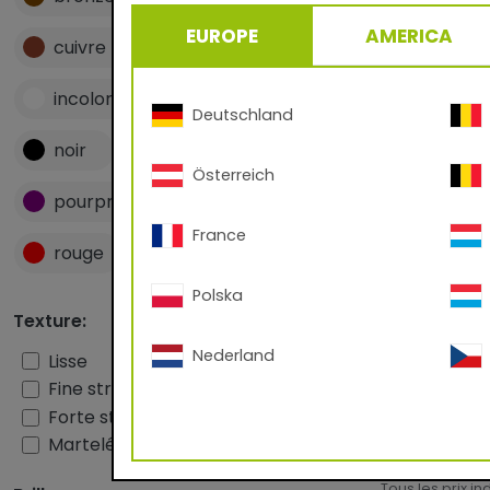
EUROPE
AMERICA
cuivre
gris
incolore
jaune
Deutschland
noir
or
orange
Österreich
pourpre
rose
France
rouge
vert
Polska
Texture:
68/60963
Mica 4601
Nederland
Lisse
Métallisé - li
Fine structure
QUALICOAT
Forte structure
Martelé
Tous les prix i