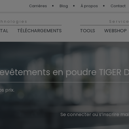
Carrières
Blog
Á propos
Contact
chnologies
Servic
ITAL
TÉLÉCHARGEMENTS
TOOLS
WEBSHOP
revêtements en poudre TIGER D
s prix.
Se connecter ou s’inscrire ma