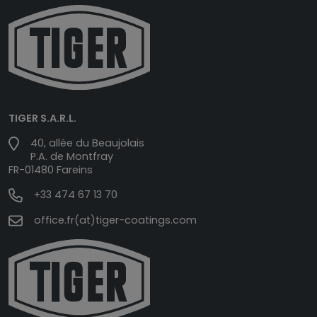
TIGER S.A.R.L.
40, allée du Beaujolais
P.A. de Montfray
FR-01480 Fareins
+33 474 67 13 70
office.fr(at)tiger-coatings.com