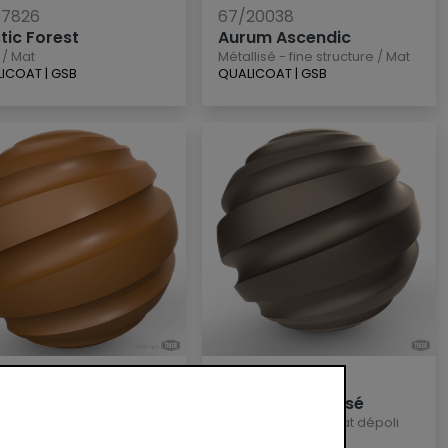
57826
67/20038
tic Forest
Aurum Ascendic
/
Mat
Métallisé - fine structure
/
Mat
LICOAT
|
GSB
QUALICOAT
|
GSB
60806
68/60960
rone 3602
env. C 34 Anodisé
lisé - lisse
/
Mat
Métallisé - lisse
/
Mat dépoli
LICOAT
|
GSB
QUALICOAT