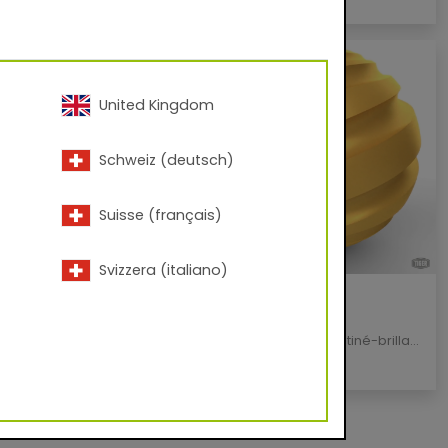
United Kingdom
Schweiz (deutsch)
Suisse (français)
Svizzera (italiano)
80476
68/90420
so 4601
Deore 3606
lisé - lisse
/
Mat dépoli
Métallisé - lisse
/
Satiné-brillant
LICOAT
QUALICOAT
|
GSB